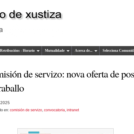
Retribucións - Horario
Mutualidade
Acerca de...
Selecciona Comunid
sión de servizo: nova oferta de pos
raballo
 2025
do en:
comisión de servizo
,
convocatoria
,
intranet