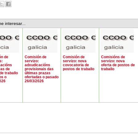
e interesar...
ón de
Comisión de
Comisión de
Comisións de
s:
servizo:
servizo: nova
servizo: nova
cacións
adxudicacións
covocatoria de
oferta de postos de
vas de
provisionais das
postos de traballo
traballo
de traballo
últimas prazas
os o
ofertadas o pasado
026
26/03/2026