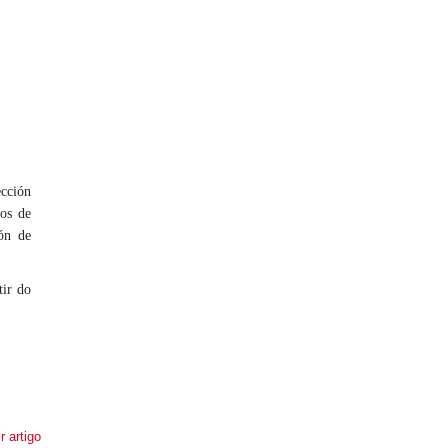
ección
os de
ión de
tir do
r artigo