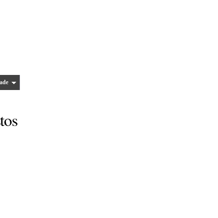
ade
tos