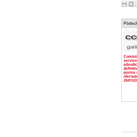
Pódech
Comisi
servizo
adxudi
definiti
postos 
ofertad
26/03/2