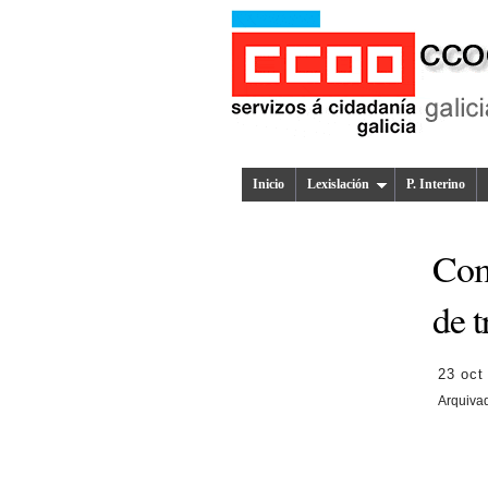
Inicio
Lexislación
P. Interino
Comi
de t
23 oct
Arquiva