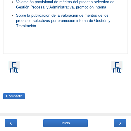
Valoración provisional de méritos del proceso selectivo de
Gestión Procesal y Administrativa, promoción interna
Sobre la publicación de la valoración de méritos de los
procesos selectivos por promoción interna de Gestión y
Tramitación
E
E
ntr
ntr
ad
ad
a
a
m
an
ás
tig
re
ua
Compartir
ci
en
te
‹
›
Inicio