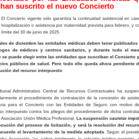
han suscrito el nuevo Concierto
El Concierto vigente sólo garantiza la continuidad asistencial en ca
hospitalización o asistencia por maternidad prevista para febrero, y c
límite del 30 de junio de 2025
ales de diciembre las entidades médicas deben tener publicados
logos de médicos y centros sanitarios, y durante todo el me
 se puede elegir entre las entidades que suscriban el Concierto y
cios públicos de salud. Pero todo ello queda ahora pendiente d
ución del recurso interpuesto
ibunal Administrativo Central de Recursos Contractuales ha suspen
larmente el procedimiento de contratación de la concesión de asiste
aria para el Concierto con las Entidades de Seguro con motivo d
so interpuesto contra los pliegos del procedimiento de dicha contrata
a Asociación Unión Médica Profesional.
La suspensión cautelar impid
cución del proceso de licitación, y será la resolución del recurs
acuerde el levantamiento de la medida adoptada
. Según el presid
cha Asociación “se saltan totalmente la relación médico-paciente, 