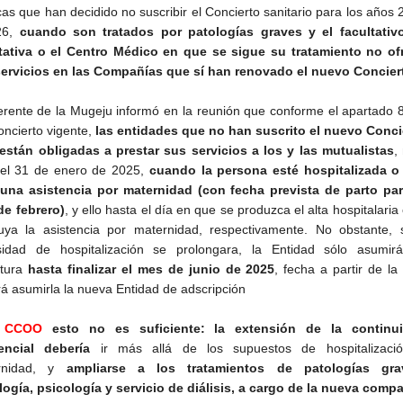
as que han decidido no suscribir el Concierto sanitario para los años
26,
cuando son tratados por patologías graves y el facultativo
tativa o el Centro Médico en que se sigue su tratamiento no of
ervicios en las Compañías que sí han renovado el nuevo Concier
rente de la Mugeju informó en la reunión que conforme el apartado 8
oncierto vigente,
las entidades que no han suscrito el nuevo Conci
están obligadas a prestar sus servicios a los y las mutualistas
,
del 31 de enero de 2025,
cuando la persona esté hospitalizada o
una asistencia por maternidad (con fecha prevista de parto par
e febrero)
, y ello hasta el día en que se produzca el alta hospitalaria
uya la asistencia por maternidad, respectivamente. No obstante, s
sidad de hospitalización se prolongara, la Entidad sólo asumir
rtura
hasta finalizar el mes de junio de 2025
, fecha a partir de la
á asumirla la nueva Entidad de adscripción
a
CCOO
esto no es suficiente: la extensión de la continu
encial debería
ir más allá de los supuestos de hospitalizaci
rnidad, y
ampliarse a los tratamientos de patologías gra
ogía, psicología y servicio de diálisis, a cargo de la nueva comp