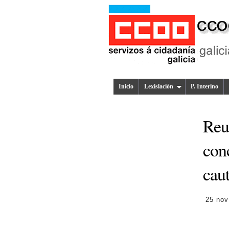
Inicio
Lexislación
P. Interino
Reu
conc
cau
25 nov