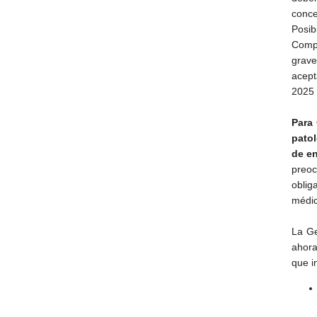
conce
Posib
Compa
grave
acept
2025
Para
pato
de en
preo
oblig
médi
La Ge
ahora
que i