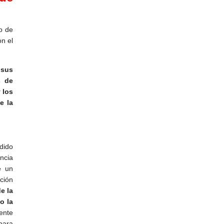
so de
on el
 sus
s de
 los
e la
dido
ncia
e un
ción
e la
o la
ente
para