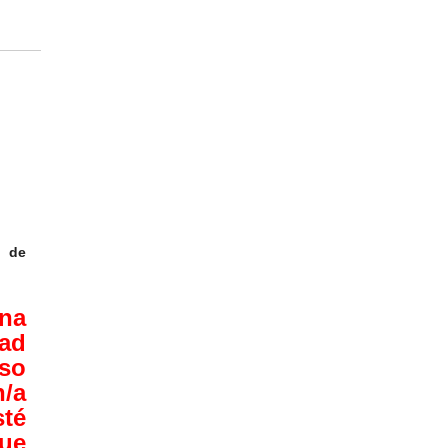
 de
una
ad
aso
/a
té
que