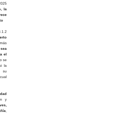
 2025
, la
rece
to
.1.2
erto
 más
 sea
a el
 o se
i la
á su
 cual
idad
ón y
ves,
añía
,