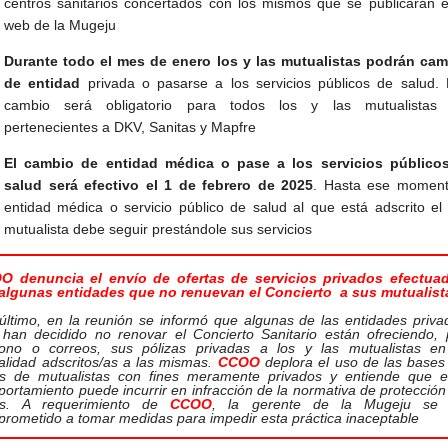
centros sanitarios concertados con los mismos que se publicarán e
web de la Mugeju
Durante todo el mes de enero los y las mutualistas podrán cam
de entidad
privada o pasarse a los servicios públicos de salud. 
cambio será obligatorio para todos los y las mutualistas
pertenecientes a DKV, Sanitas y Mapfre
El cambio de entidad médica o pase a los servicios público
salud será efectivo el 1 de febrero de 2025
. Hasta ese moment
entidad médica o servicio público de salud al que está adscrito el 
mutualista debe seguir prestándole sus servicios
O denuncia el envío de ofertas de servicios privados efectua
 algunas entidades que no renuevan el Concierto a sus mutualist
último, en la reunión se informó que algunas de las entidades priva
han decidido no renovar el Concierto Sanitario están ofreciendo, 
fono o correos, sus pólizas privadas a los y las mutualistas en
alidad adscritos/as a las mismas.
CCOO
deplora el uso de las bases
os de mutualistas con fines meramente privados y entiende que e
ortamiento puede incurrir en infracción de la normativa de protección
os. A requerimiento de
CCOO
, la gerente de la Mugeju se
rometido a tomar medidas para impedir esta práctica inaceptable