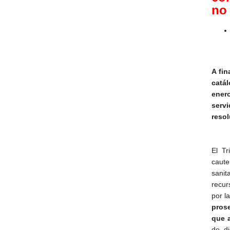
no 
A fin
catá
enero
servi
resol
El Tr
caute
sanit
recur
por l
prose
que 
de di