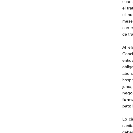
cuand
el tr
el nu
meses
con e
de tr
Al ef
Conci
entid
oblig
abona
hospi
junio
nego
fórmu
patol
Lo ci
sanit
debe