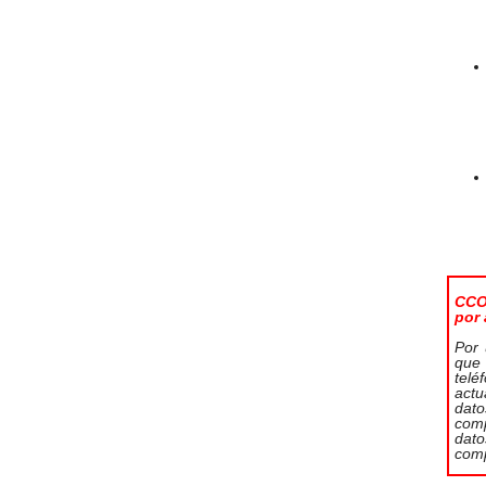
CCO
por
Por 
que 
telé
actu
dat
comp
dat
comp