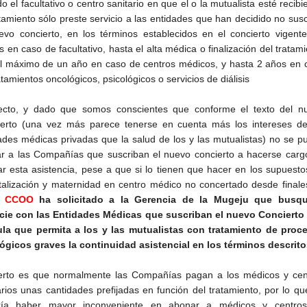
o el facultativo o centro sanitario en que el o la mutualista esté recib
atamiento sólo preste servicio a las entidades que han decidido no susc
evo concierto, en los términos establecidos en el concierto vigente
 en caso de facultativo, hasta el alta médica o finalización del tratam
l máximo de un año en caso de centros médicos, y hasta 2 años en 
atamientos oncológicos, psicológicos o servicios de diálisis
ecto, y dado que somos conscientes que conforme el texto del n
erto (una vez más parece tenerse en cuenta más los intereses de
ades médicas privadas que la salud de los y las mutualistas) no se p
ar a las Compañías que suscriban el nuevo concierto a hacerse carg
r esta asistencia, pese a que si lo tienen que hacer en los supuesto
talización y maternidad en centro médico no concertado desde finale
,
CCOO
ha solicitado a la Gerencia de la Mugeju que busq
cie con las Entidades Médicas que suscriban el nuevo Concierto
la que permita a los y las mutualistas con tratamiento de proc
ógicos graves la continuidad asistencial en los términos descrit
erto es que normalmente las Compañías pagan a los médicos y cen
arios unas cantidades prefijadas en función del tratamiento, por lo q
ría haber mayor inconveniente en abonar a médicos y centro