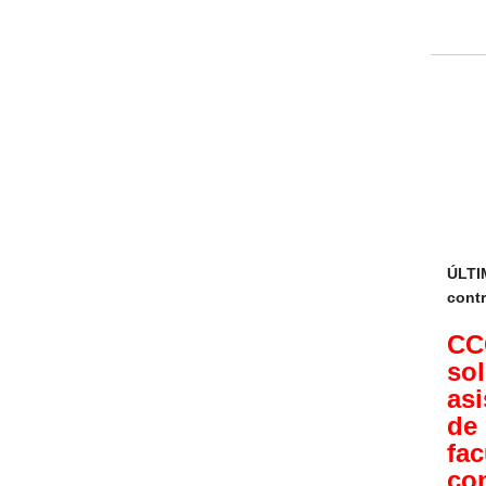
ÚLTI
contr
CC
so
asi
de
fa
co