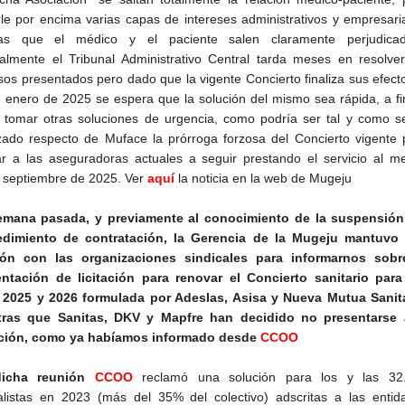
le por encima varias capas de intereses administrativos y empresaria
as que el médico y el paciente salen claramente perjudicad
lmente el Tribunal Administrativo Central tarda meses en resolver
sos presentados pero dado que la vigente Concierto finaliza sus efect
 enero de 2025 se espera que la solución del mismo sea rápida, a fi
r tomar otras soluciones de urgencia, como podría ser tal y como s
ado respecto de Muface la prórroga forzosa del Concierto vigente 
ar a las aseguradoras actuales a seguir prestando el servicio al m
 septiembre de 2025. Ver
aquí
la noticia en la web de Mugeju
emana pasada, y previamente al conocimiento de la suspensión
edimiento de contratación, la Gerencia de la Mugeju mantuvo
ión con las organizaciones sindicales para informarnos sobr
ntación de licitación para renovar el Concierto sanitario para
 2025 y 2026 formulada por Adeslas, Asisa y Nueva Mutua Sanita
tras que Sanitas, DKV y Mapfre han decidido no presentarse 
tación, como ya habíamos informado desde
CCOO
icha reunión
CCOO
reclamó una solución para los y las 32
listas en 2023 (más del 35% del colectivo) adscritas a las entid