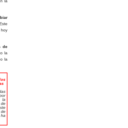
n la
biar
Este
 hoy
s de
o la
o la
dos
as
das
por
 la
 de
ste
 de
 ha