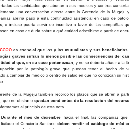
rtados las cantidades que abonan a sus médicos y centros concerta
lemente una conversación directa entre la Gerencia de la Mugeju y
ñías abriría paso a esta continuidad asistencial en caso de patolo
s, e incluso podría servir de incentivo a favor de las compañías qu
asen en caso de duda sobre a qué entidad adscribirse a partir de ener
CCOO
es esencial que los y las mutualistas y sus beneficiarios
logías graves sufran lo menos posible las consecuencias del ca
tidad al que, en su caso pertenezcan
, y no se debería añadir a la l
cupación por la patología grave que puedan tener el hecho de v
ado a cambiar de médico o centro de salud en que no conozcan su histo
co
rente de la Mugeju también recordó los plazos que se abren a parti
, que no obstante
quedan pendientes de la resolución del recurs
nformamos al principio de esta nota
Durante el mes de diciembre
, hacia el final, las compañías que
licitado el Concierto Sanitario
deben remitir el catálogo de médic