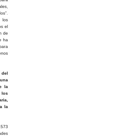
les,
os”.
 los
os el
n de
e ha
para
enos
 del
 una
e la
 los
ria,
a la
.573
ades