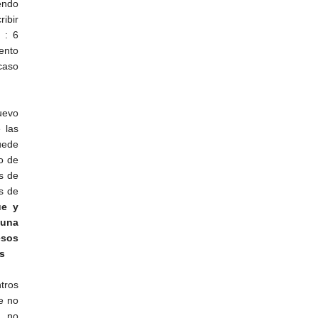
iendo
ribir
 : 6
iento
caso
uevo
 las
uede
o de
s de
s de
ue y
 una
esos
os
tros
ue no
s no