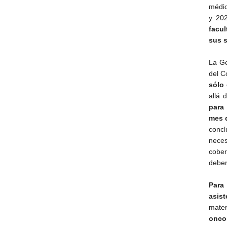
médic
y 20
facul
sus s
La Ge
del C
sólo 
allá 
para 
mes d
concl
nece
cobe
deber
Par
asist
mate
oncol