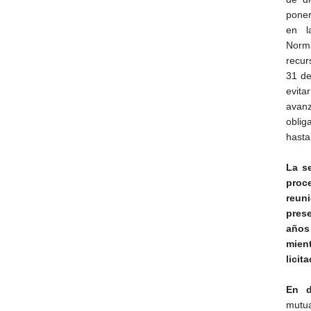
poner
en l
Norma
recur
31 de
evita
avanz
oblig
hasta
La s
proc
reun
prese
años
mien
lici
En d
mutua