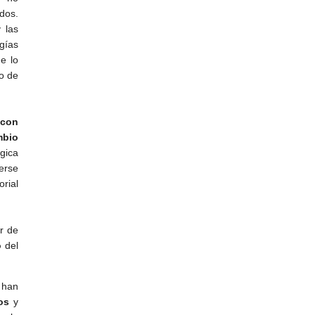
dos.
 las
gías
e lo
o de
 con
mbio
ógica
erse
rial
r de
o
del
 han
os
y