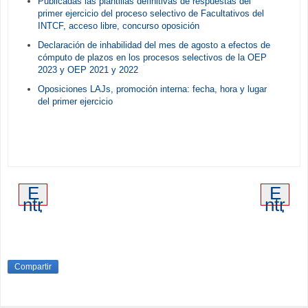
Publicadas las plantillas definitivas de respuestas del
primer ejercicio del proceso selectivo de Facultativos del
INTCF, acceso libre, concurso oposición
Declaración de inhabilidad del mes de agosto a efectos de
cómputo de plazos en los procesos selectivos de la OEP
2023 y OEP 2021 y 2022
Oposiciones LAJs, promoción interna: fecha, hora y lugar
del primer ejercicio
E
E
ntr
ntr
ad
ad
a
a
m
an
ás
tig
re
ua
Compartir
ci
en
te