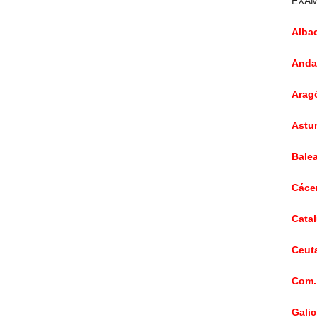
EXAM
Albac
Andal
Aragó
Astur
Balea
Cácer
Catal
Ceuta
Com. 
Galic