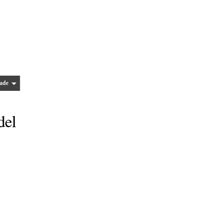
ade
del