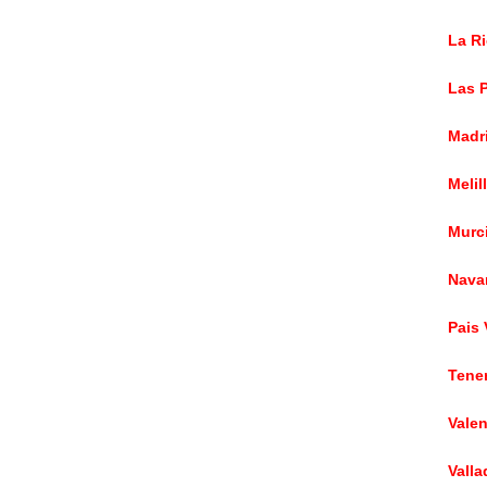
La Ri
Las P
Madri
Melil
Murci
Navar
Pais 
Tener
Valen
Valla