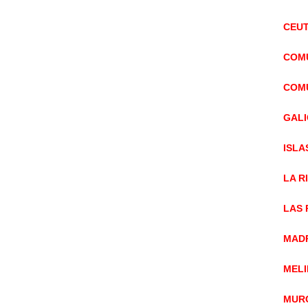
CEUT
COMU
COMU
GALI
ISLA
LA R
LAS 
MADR
MELI
MURC