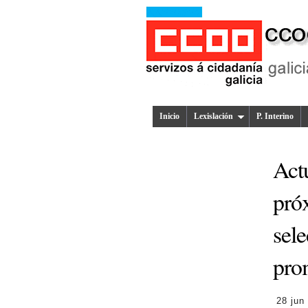
Inicio
Lexislación
P. Interino
Actu
pró
sele
pro
28 jun