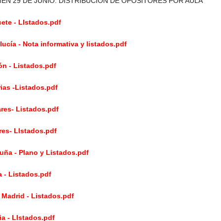
EN 29 DE JUNIO. DISTRIBUCIÓN DE OPOSITORES POR AULA
ete - LIstados.pdf
ucía - Nota informativa y listados.pdf
n - Listados.pdf
ias -Listados.pdf
res- Listados.pdf
es- LIstados.pdf
uña - Plano y Listados.pdf
 - Listados.pdf
Madrid - Listados.pdf
ia - LIstados.pdf