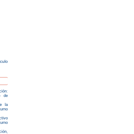
ículo
ción:
o de
e la
turno
ctivo
turno
ión,