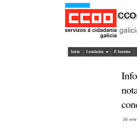
Inicio
Lexislación
P. Interino
Inf
nota
con
26 ene