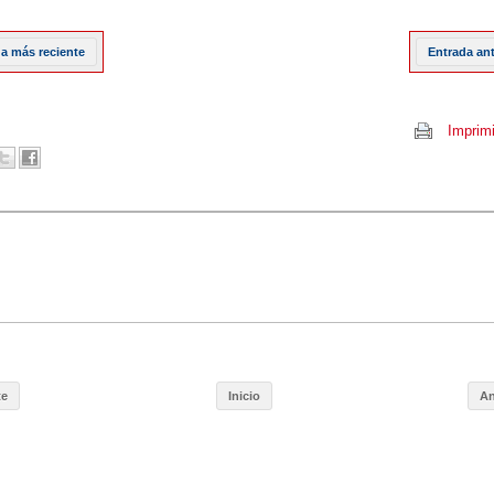
a más reciente
Entrada an
Imprimi
te
Inicio
An