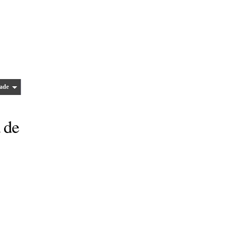
ade
 de