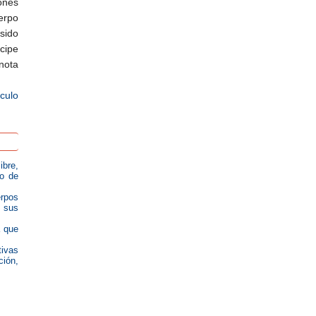
ones
erpo
sido
cipe
nota
ículo
ibre,
o de
erpos
n sus
a que
tivas
ción,