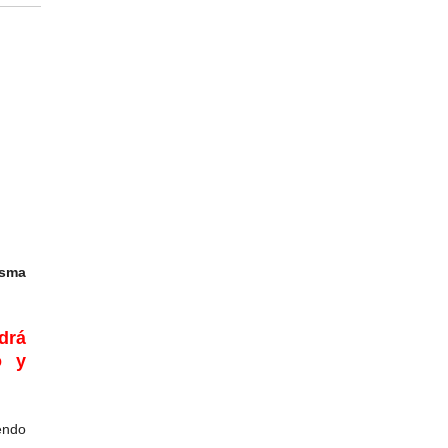
isma
drá
o y
endo