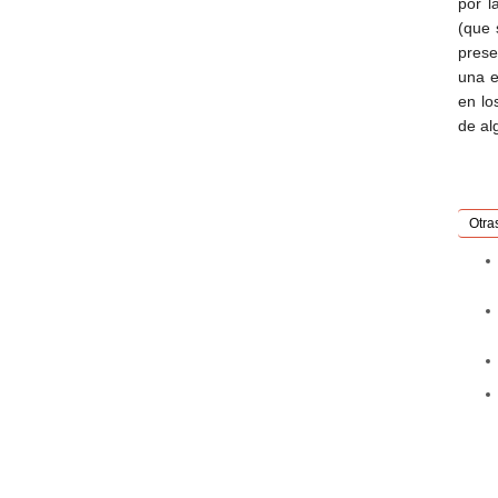
por l
(que 
prese
una e
en lo
de al
Otra