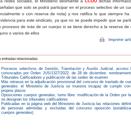
as redes sociales, el Ministerio desmiente a
CCOO
dichas informaci
señalan que solo se podrá participar en el proceso selectivo de un cu
ncialmente o con reserva de nota) y nos ratifica lo que siempre ha 
videncia para este sindicato, ya que no se puede impedir que se parti
s procesos de más de un cuerpo si se tiene derecho a la reserva de 
guno o varios de ellos
Imprimir art
s entradas relacionadas:
Procesos selectivos de Gestión, Tramitación y Auxilio Judicial, acceso l
convocados por Orden JUS/1327/2022, de 28 de diciembre: nombramient
Tribunales Calificadores y publicación de las sedes de examen
Más retrasos en la adjudicación provisional del concurso de traslado de cu
generales: el Ministerio de Justicia se muestra incapaz de cumplir co
propios plazos
Oposiciones cuerpos generales, turno libre: modificación de la Orden por l
se designan los tribunales calificadores
Publicadas en la página web del Ministerio de Justicia las relaciones defini
de personas admitidas y excluidas del concurso oposición (estabiliza
cuerpos generales)