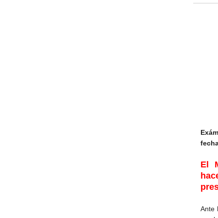
Exám
fech
El 
hac
pres
Ante 