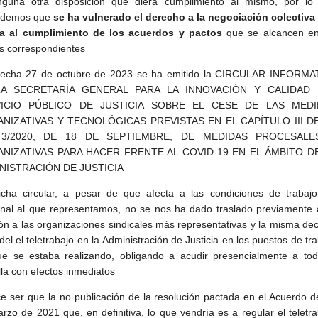
nguna otra disposición que diera cumplimiento al mismo, por lo
ndemos que
se ha vulnerado el derecho a la negociación colectiva
ga al cumplimiento de los acuerdos y pactos
que se alcancen en
 correspondientes
fecha 27 de octubre de 2023 se ha emitido la CIRCULAR INFORMA
A SECRETARÍA GENERAL PARA LA INNOVACIÓN Y CALIDAD 
ICIO PÚBLICO DE JUSTICIA SOBRE EL CESE DE LAS MEDI
NIZATIVAS Y TECNOLÓGICAS PREVISTAS EN EL CAPÍTULO III D
 3/2020, DE 18 DE SEPTIEMBRE, DE MEDIDAS PROCESALE
NIZATIVAS PARA HACER FRENTE AL COVID-19 EN EL ÁMBITO D
NISTRACIÓN DE JUSTICIA
cha circular, a pesar de que afecta a las condiciones de trabajo
nal al que representamos, no se nos ha dado traslado previamente 
ión a las organizaciones sindicales más representativas y la misma de
n del el teletrabajo en la Administración de Justicia en los puestos de tr
e se estaba realizando, obligando a acudir presencialmente a tod
illa con efectos inmediatos
e ser que la no publicación de la resolución pactada en el Acuerdo d
rzo de 2021 que, en definitiva, lo que vendría es a regular el teletr