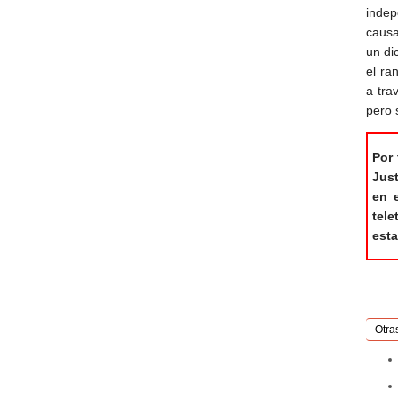
indep
causa
un di
el ra
a tra
pero 
Por 
Jus
en 
tel
esta
Otra