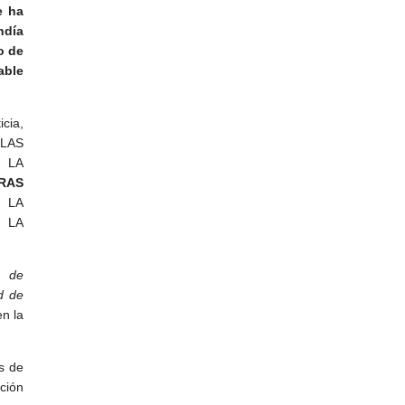
e ha
ndía
o de
able
cia,
 LAS
 LA
RAS
 LA
 LA
n de
d de
n la
s de
ción