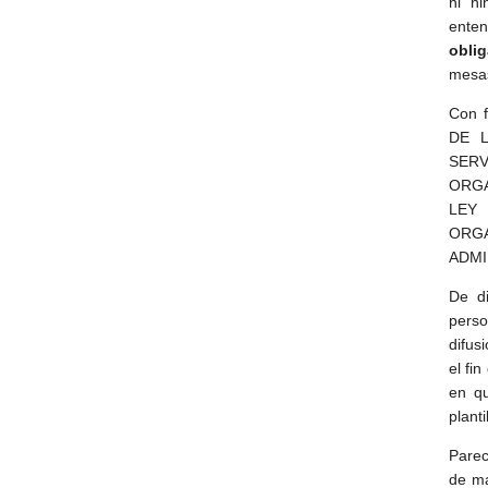
ni ni
ente
obli
mesas
Con 
DE L
SERV
ORGA
LEY
ORGA
ADMI
De di
perso
difus
el fi
en qu
plant
Parec
de ma