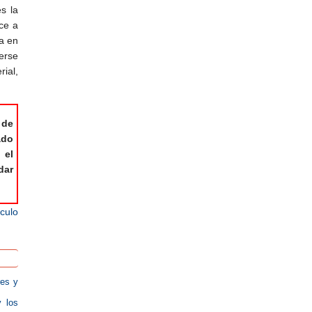
s la
ce a
a en
erse
ial,
 de
ado
 el
dar
ículo
res y
 los