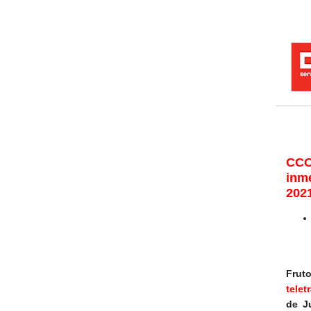
CCO
inm
202
Frut
telet
de J