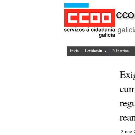
Inicio
Lexislación
P. Interino
Exig
cum
regu
rea
3 nov 