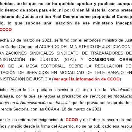
sferidas, texto que no se ha querido aprobar y publicar, aunqu
o tiempo de sobra para ello, ni por Orden Ministerial como prete
nisterio de Justicia ni por Real Decreto como proponía el Consej
do, lo que supone una inacción de ese ministerio inacept
CCOO
echa 29 de marzo de 2021, se firmó con el entonces ministro de Justi
uan Carlos Campo, el ACUERDO DEL MINISTERIO DE JUSTICIA CON
NIZACIONES SINDICALES SINDICATO DE TRABAJADORES DE
INISTRACIÓN DE JUSTICIA (STAJ) Y
COMISIONES OBRE
OO
)
DE LA MESA SECTORIAL, SOBRE LA REGULACIÓN DE
TACIÓN DE SERVICIOS EN MODALIDAD DE TELETRABAJO EN
NISTRACIÓN DE JUSTICIA (
Ver aquí la información de CCOO
)
icho Acuerdo se pactaba asimismo el texto de la
“Resolució
/aaaa, por la que se regula la prestación de servicios en modalida
rabajo en la Administración de Justicia”
que fue previamente aprobado e
rencia Sectorial con las CCAA el 18 de marzo de 2021
ar de las reiteradas exigencias de
CCOO
y de haber transcurrido má
ños y medio desde la firma del Acuerdo, no se ha publicado esa resolu