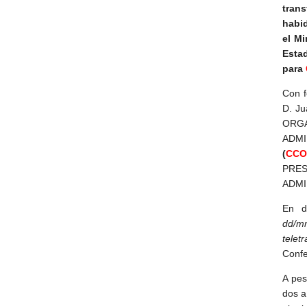
tran
habid
el Mi
Esta
para
Con f
D. J
ORGA
ADM
(
CC
PRES
ADMI
En d
dd/mm
telet
Confe
A pes
dos a