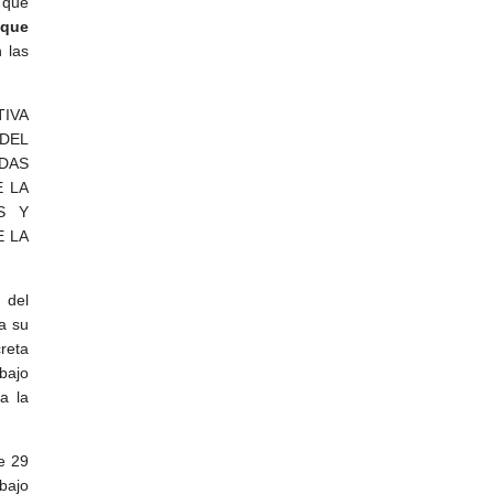
 que
 que
 las
TIVA
DEL
DAS
E LA
S Y
E LA
 del
a su
creta
abajo
a la
e 29
abajo