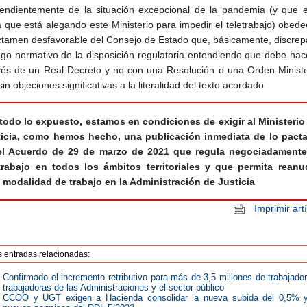
endientemente de la situación excepcional de la pandemia (y que e
 que está alegando este Ministerio para impedir el teletrabajo) obede
ctamen desfavorable del Consejo de Estado que, básicamente, discrep
ngo normativo de la disposición regulatoria entendiendo que debe hac
vés de un Real Decreto y no con una Resolución o una Orden Minister
sin objeciones significativas a la literalidad del texto acordado
todo lo expuesto, estamos en condiciones de exigir al Ministerio
ticia, como hemos hecho, una publicación inmediata de lo pact
el Acuerdo de 29 de marzo de 2021 que regula negociadamente
etrabajo en todos los ámbitos territoriales y que permita reanu
 modalidad de trabajo en la Administración de Justicia
Imprimir art
s entradas relacionadas:
Confirmado el incremento retributivo para más de 3,5 millones de trabajado
trabajadoras de las Administraciones y el sector público
CCOO y UGT exigen a Hacienda consolidar la nueva subida del 0,5% y