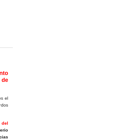
nto
 de
es el
rdos
 del
erio
cias