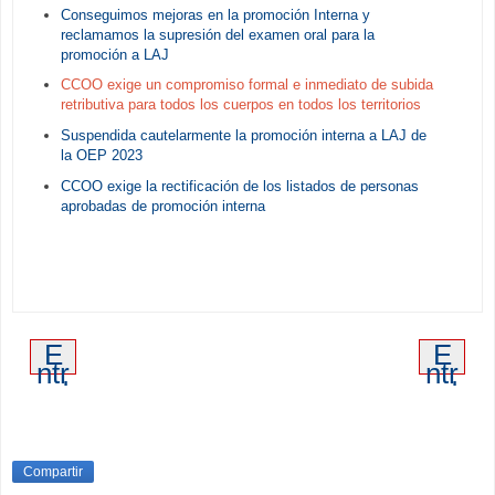
Conseguimos mejoras en la promoción Interna y
reclamamos la supresión del examen oral para la
promoción a LAJ
CCOO exige un compromiso formal e inmediato de subida
retributiva para todos los cuerpos en todos los territorios
Suspendida cautelarmente la promoción interna a LAJ de
la OEP 2023
CCOO exige la rectificación de los listados de personas
aprobadas de promoción interna
E
E
ntr
ntr
ad
ad
a
a
m
an
ás
tig
re
ua
Compartir
ci