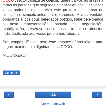
CCOO
, sector xustiza de Galicia, quere darvos as grazas a
todas as persoas que seguides a confiar en nós. Cos vosos
votos podemos manter vivo este proxecto cun groso de
afiliación e simpatizantes leal e xeneroso. A vosa vontade
obríganos a, cos dous delegados obtidos, tratar de expandir
a nosa representación, basada na negociación,
mobilización, presenza nos centros de traballo e atención
individualizada aos vosos problemas laborais.
Son tempos díficiles, pero este empuxe dános folgos para
seguir mantendo a dignidade das CCOO.
MIL GRAZAS!
Compartir
‹
›
Inicio
Ver versión web