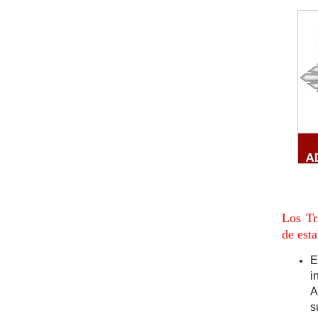
Los Tr
de est
E
i
A
s