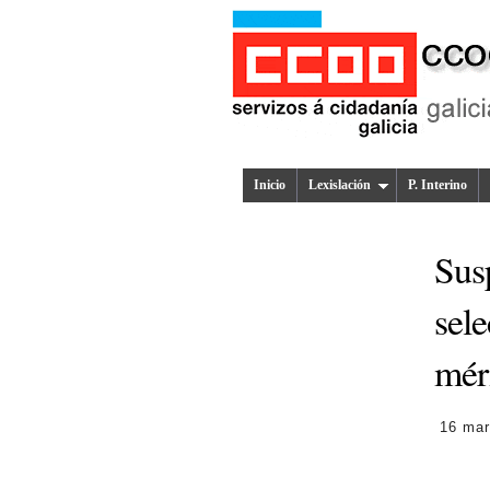
Inicio
Lexislación
P. Interino
Sus
sel
mér
16 mar