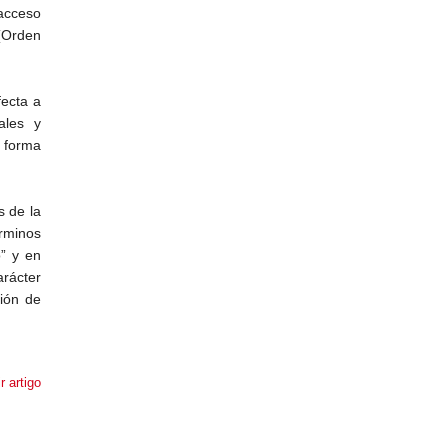
 acceso
 (Orden
fecta a
ales y
e forma
s de la
érminos
o” y en
rácter
ción de
r artigo