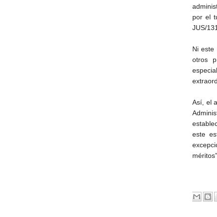
adminis
por el 
JUS/131
Ni este
otros p
especial
extraord
Así, el 
Adminis
estable
este es
excepci
méritos