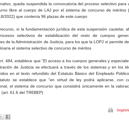
trativo, queda suspendida la convocatoria del proceso selectivo para
turno libre al cuerpo de LAJ por el sistema de concurso de méritos
8/2022) que contenía 96 plazas de este cuerpo
 recurso, ni la fundamentación jurídica de esta suspensión cautelar, a
rocesos selectivos de estabilización del resto de cuerpos gener
es de la Administración de Justicia, para los que la LOPJ sí permite d
inaria el sistema selectivo de concurso de méritos
art. 484, establece que “El acceso a los cuerpos generales y especiale
tración de Justicia se efectuará a través de los sistemas y en los t
cidos en el texto refundido del Estatuto Básico del Empleado Públic
tatuto se establece que “en virtud de ley podrá aplicarse, con ca
onal, el sistema de concurso que consistirá únicamente en la valora
” (art. 61.6 del TREBEP)
Imprimi