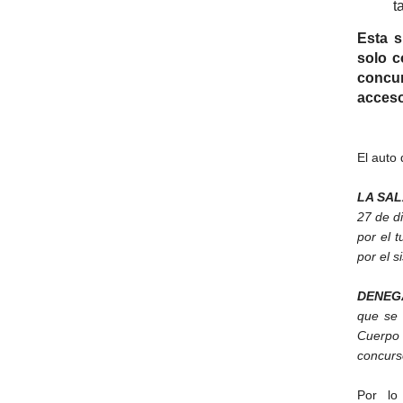
t
Esta s
solo c
concur
acceso
El auto 
LA SA
27 de d
por el 
por el 
DENEG
que se 
Cuerpo 
concurs
Por lo