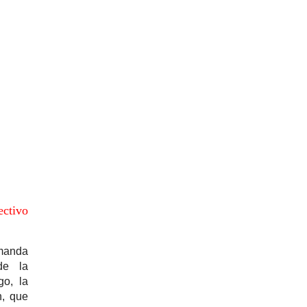
ectivo
emanda
de la
go, la
n, que