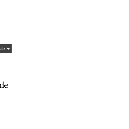
ade
 de