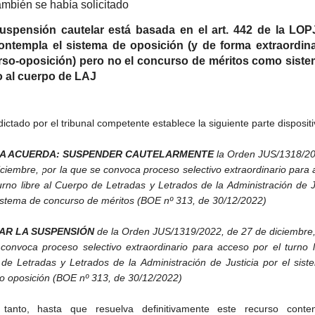
ambién se había solicitado
uspensión cautelar está basada en el art. 442 de la LO
ontempla el sistema de oposición (y de forma extraordina
so-oposición) pero no el concurso de méritos como sist
 al cuerpo de LAJ
dictado por el tribunal competente establece la siguiente parte dispositi
LA ACUERDA: SUSPENDER CAUTELARMENTE
la Orden JUS/1318/20
iciembre, por la que se convoca proceso selectivo extraordinario para
turno libre al Cuerpo de Letradas y Letrados de la Administración de J
sistema de concurso de méritos (BOE nº 313, de 30/12/2022)
AR LA SUSPENSIÓN
de la Orden JUS/1319/2022, de 27 de diciembre,
convoca proceso selectivo extraordinario para acceso por el turno l
de Letradas y Letrados de la Administración de Justicia por el sis
o oposición (BOE nº 313, de 30/12/2022)
 tanto, hasta que resuelva definitivamente este recurso conten