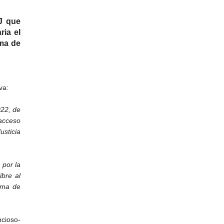
PJ que
ria el
ema de
va:
22, de
 acceso
usticia
 por la
ibre al
tema de
cioso-