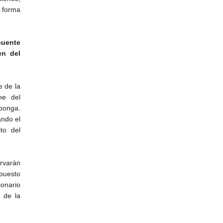
 forma
cuente
en del
e de la
ne del
ponga.
ndo el
to del
rvarán
 puesto
ionario
 de la