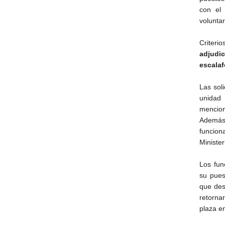
con el 
voluntar
Criteri
adjudi
escala
Las sol
unidad
mencion
Además,
funcion
Minister
Los fun
su pues
que des
retorna
plaza e