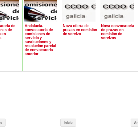
toria de
Andalucía.
Nova oferta de
Nova convocatoria
ones de
convocatoria de
prazas en comisión
de prazas en
o en
comisiones de
de servizo
comisión de
s
servicio y
servizos
sustituciones y
resolución parcial
de convocatoria
anterior
te
Inicio
An