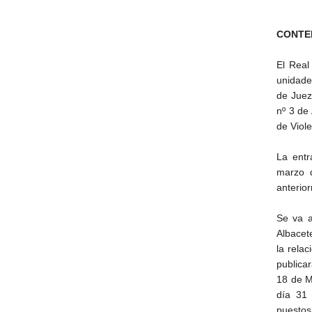
CONTE
El Real
unidade
de Juez
nº 3 de
de Viol
La entr
marzo 
anterio
Se va a
Albacet
la rela
publicar
18 de M
día 31 
puestos