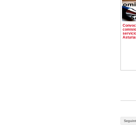
Convoca
comisi
servici
Asturia
Seguin