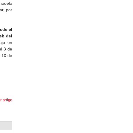
 modelo
r, por
sde el
eb del
ajo en
el 3 de
l 10 de
r artigo