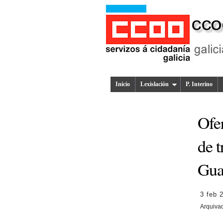
Inicio
Lexislación
P. Interino
Ofer
de t
Gua
3 feb 
Arquiva