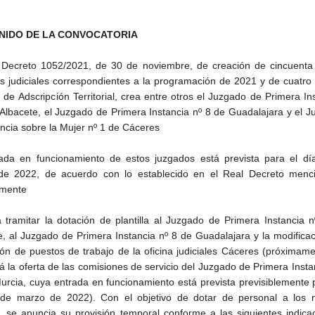
NIDO DE LA CONVOCATORIA
 Decreto 1052/2021, de 30 de noviembre, de creación de cincuenta 
s judiciales correspondientes a la programación de 2021 y de cuatro
 de Adscripción Territorial, crea entre otros el Juzgado de Primera In
 Albacete, el Juzgado de Primera Instancia nº 8 de Guadalajara y el 
encia sobre la Mujer nº 1 de Cáceres
ada en funcionamiento de estos juzgados está prevista para el dí
de 2022, de acuerdo con lo establecido en el Real Decreto menc
rmente
 tramitar la dotación de plantilla al Juzgado de Primera Instancia 
e, al Juzgado de Primera Instancia nº 8 de Guadalajara y la modifica
ción de puestos de trabajo de la oficina judiciales Cáceres (próximam
á la oferta de las comisiones de servicio del Juzgado de Primera Insta
urcia, cuya entrada en funcionamiento está prevista previsiblemente 
de marzo de 2022). Con el objetivo de dotar de personal a los 
, se anuncia su provisión temporal conforme a las siguientes indica