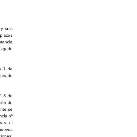
y seis
 plazas
stancia
Juzgado
a 1 de
ionado
nº 3 de
ción de
ente se
ncia nº
para el
nuevos
ciones,