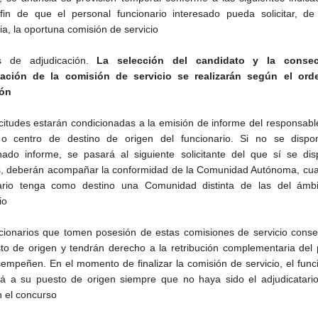
fin de que el personal funcionario interesado pueda solicitar, de
ia, la oportuna comisión de servicio
os de adjudicación.
La selección del candidato y la conse
cación de la comisión de servicio se realizarán según el ord
fón
icitudes estarán condicionadas a la emisión de informe del responsabl
 o centro de destino de origen del funcionario. Si no se dispo
ado informe, se pasará al siguiente solicitante del que sí se dis
 deberán acompañar la conformidad de la Comunidad Autónoma, cua
ario tenga como destino una Comunidad distinta de las del ámbi
io
cionarios que tomen posesión de estas comisiones de servicio conse
to de origen y tendrán derecho a la retribución complementaria del
empeñen. En el momento de finalizar la comisión de servicio, el func
rá a su puesto de origen siempre que no haya sido el adjudicatario
n el concurso