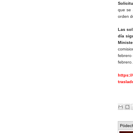
Solicit
que se 
orden de
Las sol
día sig
Ministe
comision
febrero 
febrero
https:/
traslad
Pódech