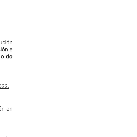
ución
ción e
do do
022.
ón en