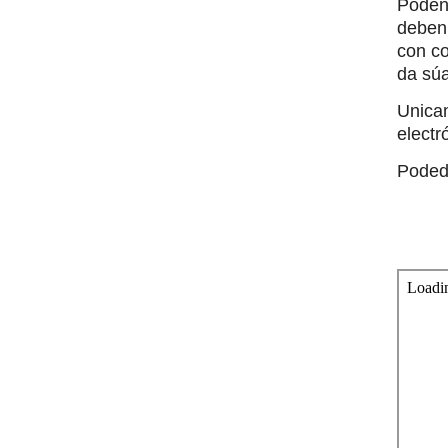
Poden
deben 
con co
da súa
Unica
electr
Poded