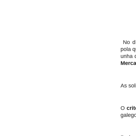
No dí
pola q
unha d
Merca
As sol
O
cri
galego