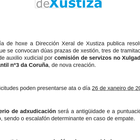
a de hoxe a Dirección Xeral de Xustiza publica resol
ue se convocan dúas prazas de xestión, tres de tramita
e auxilio xudicial por
comisión de servizos no Xulga
ntil nº3 da Coruña
, de nova creación.
icitudes poden presentarse ata o día
26 de xaneiro de 2
terio de adxudicación
será a antigüidade e a puntuaci
, sendo o escalafón determinante en caso de empate.