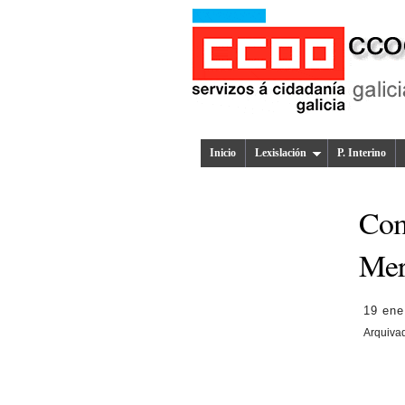
Inicio
Lexislación
P. Interino
Com
Mer
19 ene
Arquiva