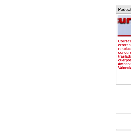
Pódech
Correci
errores
resoluc
concur
traslad
cuerpos
ámbito
Valenci