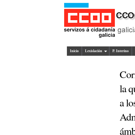
Inicio
Lexislación
P. Interino
Corr
la q
a l
Admi
ámb