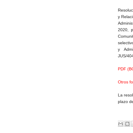
Resoluc
y Relaci
Adminis
2020, p
Comunit
selecti
y Admi
JUS/404
PDF (BO
Otros f
La reso
plazo de