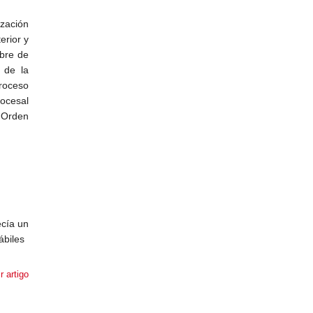
ización
erior y
mbre de
l de la
proceso
rocesal
 Orden
ecía un
ábiles
r artigo