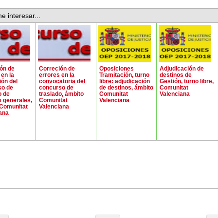
e interesar...
ón de
Correción de
Oposiciones
Adjudicación de
 en la
errores en la
Tramitación, turno
destinos de
ión del
convocatoria del
libre: adjudicación
Gestión, turno libre,
so de
concurso de
de destinos, ámbito
Comunitat
o de
traslado, ámbito
Comunitat
Valenciana
 generales,
Comunitat
Valenciana
 Comunitat
Valenciana
ana