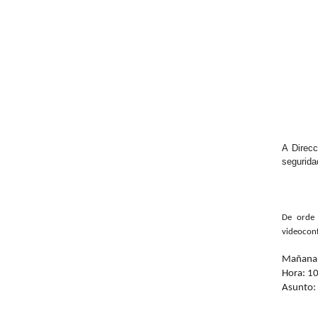
A Direcc
segurida
De orde 
videoconf
Mañana
Hora: 1
Asunto: