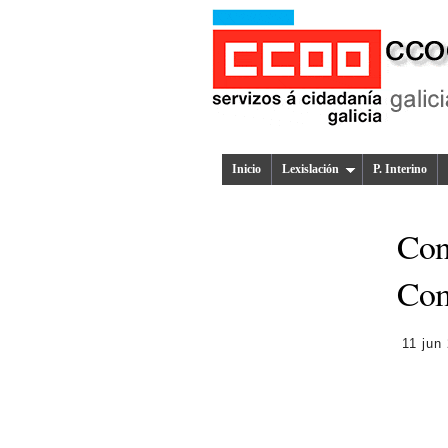
Inicio
Lexislación
P. Interino
Con
Com
11 jun