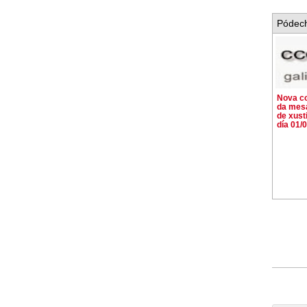
Pódech
Nova c
da mesa
de xust
día 01/