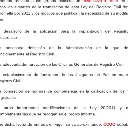
emos remitido a los grupos políticos un
exhaustivo informe
en 
mos los avatares de la tramitación de esta Ley del Registro Civil d
ón allá por 2011 y los motivos que justifican la necesidad de su modifi
on:
l desarrollo de la aplicación para la implantación del Registro
lectrónico.
a necesaria definición de la Administración de la que d
uncionalmente el Registro Civil.
a adecuada demarcación de las Oficinas Generales de Registro Civil.
l establecimiento de funciones de los Juzgados de Paz en mate
egistro Civil.
a concreción de normas de competencia en la calificación de los 
egistrales.
 otras importantes modificaciones de la Ley 20/2011 y 
omplementarias que se recogen en el propio informe.
e dicha fecha de entrada en vigor se va aproximando,
CCOO
solicit