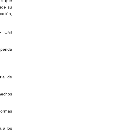
el que
esde su
cación,
 Civil
ependa
ria de
hechos
normas
a a los