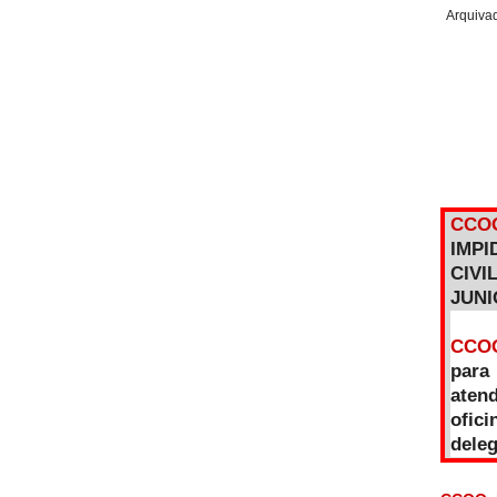
Arquiva
CCO
IMP
CIVI
JUNI
CCO
para
aten
ofici
dele