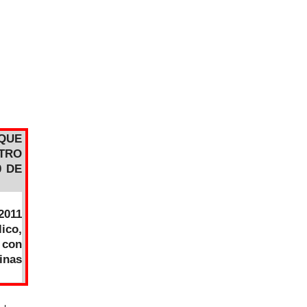
 QUE
STRO
0 DE
2011
ico,
 con
cinas