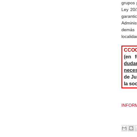
grupos 
Ley 20/
garanti
Adminis
demás 
localida
CCO
(en 
duda
neces
de Ju
la so
INFORM