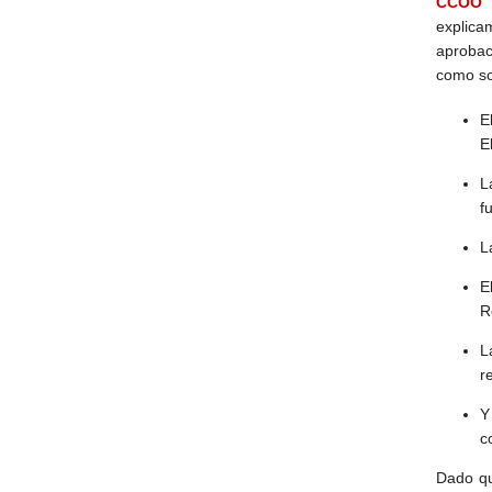
CCOO
h
explica
aprobaci
como s
E
E
L
f
L
E
R
L
r
Y
c
Dado qu