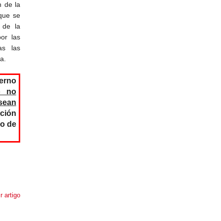
 de la
que se
 de la
por las
as las
a.
ierno
o no
sean
ación
 o de
r artigo