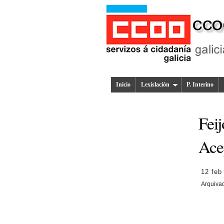
Inicio
Lexislación
P. Interino
Feij
Ace
12 feb
Arquiva