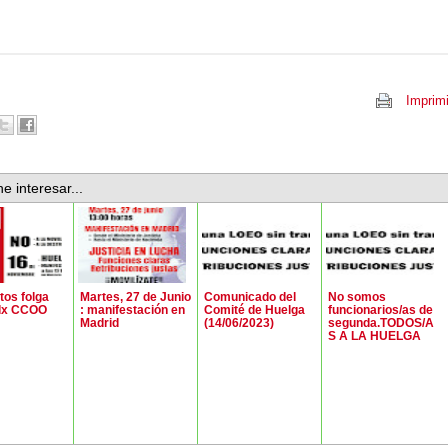
Imprimi
e interesar...
os folga
Martes, 27 de Junio
Comunicado del
No somos
dx CCOO
: manifestación en
Comité de Huelga
funcionarios/as de
Madrid
(14/06/2023)
segunda.TODOS/A
S A LA HUELGA