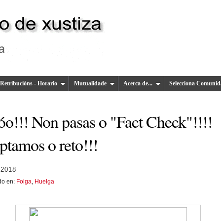
Retribucións - Horario
Mutualidade
Acerca de...
Selecciona Comunid
óo!!! Non pasas o "Fact Check"!!!!
ptamos o reto!!!
 2018
do en:
Folga
,
Huelga