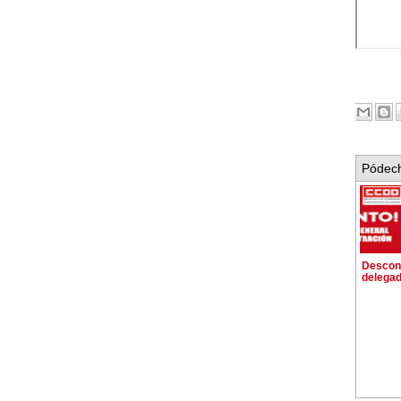
Pódech
Descont
delega