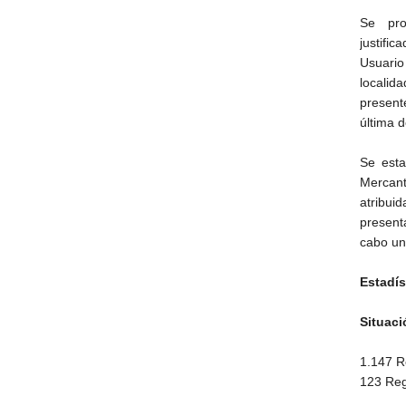
Se pro
justific
Usuario
localid
present
última 
Se esta
Mercant
atribui
present
cabo un
Estadís
Situaci
1.147 R
123 Reg