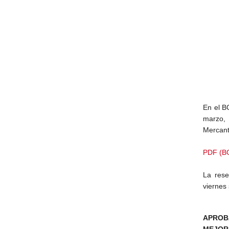
En el B
marzo, 
Mercant
PDF (BO
La res
viernes 
APROB