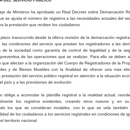
 DEL SERVICIO PÚBLICO
ejo de Ministros ha aprobado un Real Decreto sobre Demarcación Reg
ue se ajusta el número de registros a las necesidades actuales del ser
ra la prestación que reciben los ciudadanos.
 plazo transcurrido desde la última revisión de la demarcación registra
 las condiciones del servicio que prestan los registradores a las d
s de la sociedad como garantía de control de legalidad y de la seg
a preventiva de las operaciones que se realizan. Para ello se deben 
 que afectan a la organización del Cuerpo de Registradores de la Pro
iles y de Bienes Muebles con la finalidad de ofrecer una más efec
e prestación del servicio público registral en atención a la situación ec
el país y a las previsiones de evolución.
lo obliga a acomodar la plantilla registral a la realidad actual, reor
rialmente los registros existentes, creando otros nuevos y, en su
do los que se consideran inviables, con lo que se vela también 
lidad de los ciudadanos a los servicios registrales en condiciones de i
el territorio nacional.