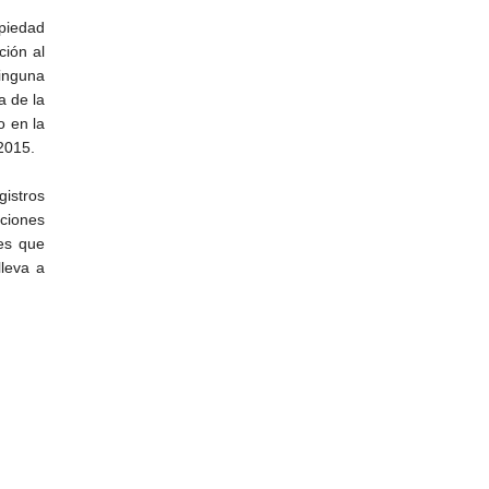
piedad
ción al
inguna
a de la
o en la
2015.
istros
nciones
les que
lleva a