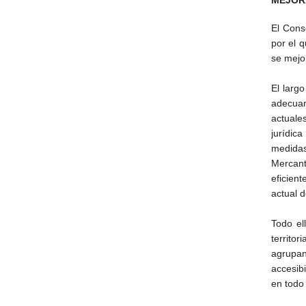
MEJORA
El Cons
por el q
se mejo
El largo
adecuar
actuale
jurídic
medidas
Mercant
eficient
actual d
Todo el
territo
agrupan
accesibi
en todo 