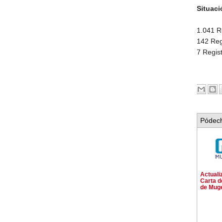
Situaci
1.041 R
142 Reg
7 Regis
Pódech
Actuali
Carta d
de Mug