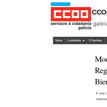
Inicio
Lexislación
P. Interino
Mod
Regi
Bie
6 mar 
Arquiva