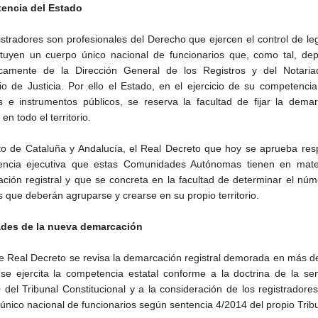
encia del Estado
istradores son profesionales del Derecho que ejercen el control de le
ituyen un cuerpo único nacional de funcionarios que, como tal, de
icamente de la Dirección General de los Registros y del Notaria
rio de Justicia. Por ello el Estado, en el ejercicio de su competenci
os e instrumentos públicos, se reserva la facultad de fijar la dema
 en todo el territorio.
o de Cataluña y Andalucía, el Real Decreto que hoy se aprueba resp
encia ejecutiva que estas Comunidades Autónomas tienen en mate
ción registral y que se concreta en la facultad de determinar el nú
s que deberán agruparse y crearse en su propio territorio.
des de la nueva demarcación
e Real Decreto se revisa la demarcación registral demorada en más d
se ejercita la competencia estatal conforme a la doctrina de la se
 del Tribunal Constitucional y a la consideración de los registrador
único nacional de funcionarios según sentencia 4/2014 del propio Trib