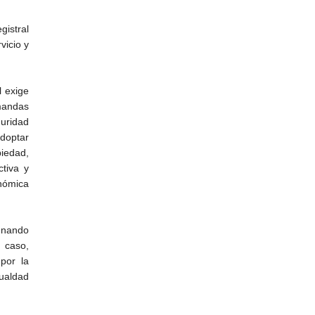
istral
vicio y
l exige
emandas
uridad
adoptar
piedad,
tiva y
onómica
denando
 caso,
por la
gualdad