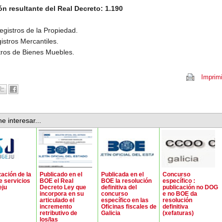
ón resultante del Real Decreto: 1.190
egistros de la Propiedad.
istros Mercantiles.
tros de Bienes Muebles.
Imprimi
e interesar...
zación de la
Publicado en el
Publicada en el
Concurso
e servicios
BOE el Real
BOE la resolución
específico :
eju
Decreto Ley que
definitiva del
publicación no DOG
incorpora en su
concurso
e no BOE da
articulado el
específico en las
resolución
incremento
Oficinas fiscales de
definitiva
retributivo de
Galicia
(xefaturas)
los/las