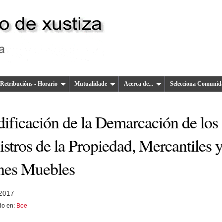
Retribucións - Horario
Mutualidade
Acerca de...
Selecciona Comunid
ificación de la Demarcación de los
stros de la Propiedad, Mercantiles 
nes Muebles
2017
do en:
Boe