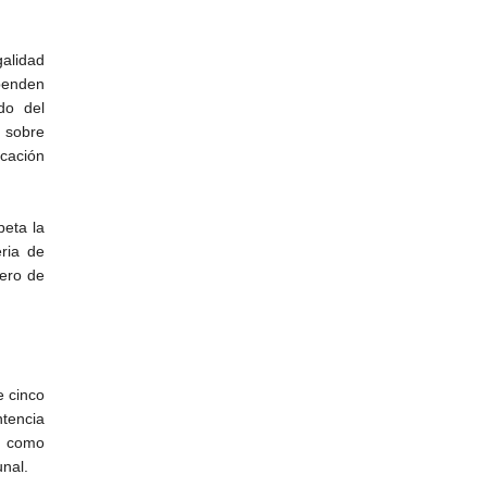
galidad
penden
do del
a sobre
rcación
eta la
ria de
mero de
e cinco
ntencia
es como
unal.