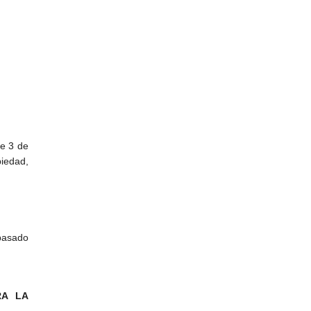
e 3 de
iedad,
pasado
RA LA