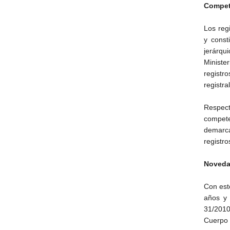
Compet
Los reg
y const
jerárqu
Ministe
registr
registral
Respect
compet
demarca
registro
Noveda
Con est
años y 
31/2010
Cuerpo 