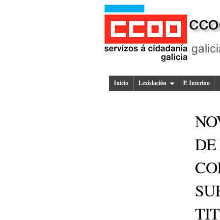
Inicio
Lexislación
P. Interino
NO
DE
CO
SU
TI