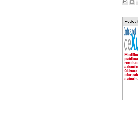
Pódech
Modific
publica
resoluc
adxudi
últimas
ofertad
substit