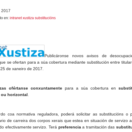
 2017
do en:
intranet xustiza substitucións
Publicáronse novos avisos de desocupac
que se ofertan para a súa cobertura mediante substitución entre titula
 25 de xaneiro de 2017.
zas ofértanse
conxuntamente
para a súa cobertura en
substi
l ou horizontal
.
do coa normativa reguladora, poderá solicitar as substitucións o p
ario de carreira dos corpos xerais que estea en situación de servizo a
do efectivamente servizo. Terá
preferencia
a tramitación das
substit