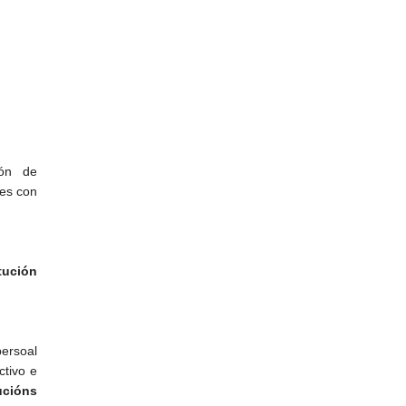
ión de
res con
tución
ersoal
ctivo e
ucións