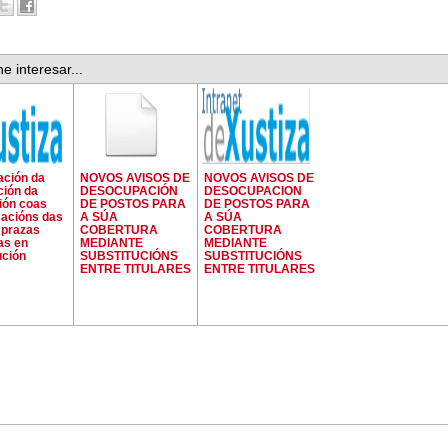
e interesar...
ación da
NOVOS AVISOS DE
NOVOS AVISOS DE
ción da
DESOCUPACIÓN
DESOCUPACION
ión coas
DE POSTOS PARA
DE POSTOS PARA
cacións das
A SÚA
A SÚA
 prazas
COBERTURA
COBERTURA
as en
MEDIANTE
MEDIANTE
ución
SUBSTITUCIÓNS
SUBSTITUCIÓNS
ENTRE TITULARES
ENTRE TITULARES