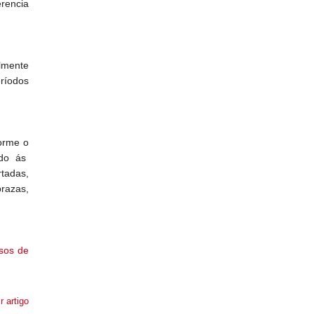
rencia
almente
eríodos
forme o
do ás
rtadas,
prazas,
sos de
r artigo