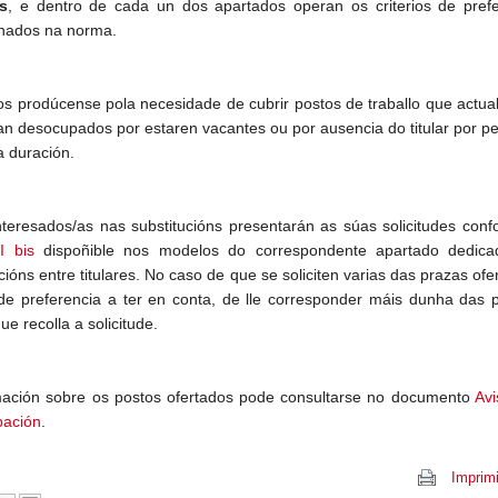
is
, e dentro de cada un dos apartados operan os criterios de prefe
nados na norma.
os prodúcense pola necesidade de cubrir postos de traballo que actu
an desocupados por estaren vacantes ou por ausencia do titular por p
a duración.
nteresados/as nas substitucións presentarán as súas solicitudes con
I bis
dispoñible nos modelos do correspondente apartado dedica
cións entre titulares. No caso de que se soliciten varias das prazas ofe
de preferencia a ter en conta, de lle corresponder máis dunha das 
ue recolla a solicitude.
mación sobre os postos ofertados pode consultarse no documento
Avi
pación
.
Imprimi