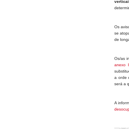
vertica
determi
Os avis
se atop
de long
Os/as i
anexo I
substitu
a orde 
será a q
A infor
desocu