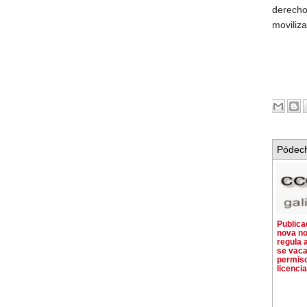
derecho
movili
Pódech
Publica
nova no
regula 
se vaca
permis
licenci