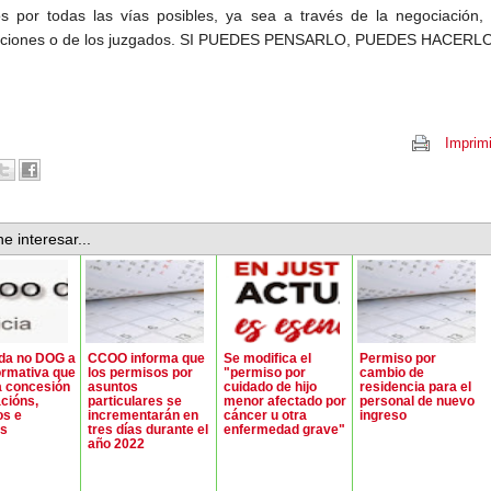
s por todas las vías posibles, ya sea a través de la negociación, 
zaciones o de los juzgados. SI PUEDES PENSARLO, PUEDES HACERLO
Imprimi
e interesar...
da no DOG a
CCOO informa que
Se modifica el
Permiso por
rmativa que
los permisos por
"permiso por
cambio de
a concesión
asuntos
cuidado de hijo
residencia para el
cións,
particulares se
menor afectado por
personal de nuevo
os e
incrementarán en
cáncer u otra
ingreso
as
tres días durante el
enfermedad grave"
año 2022