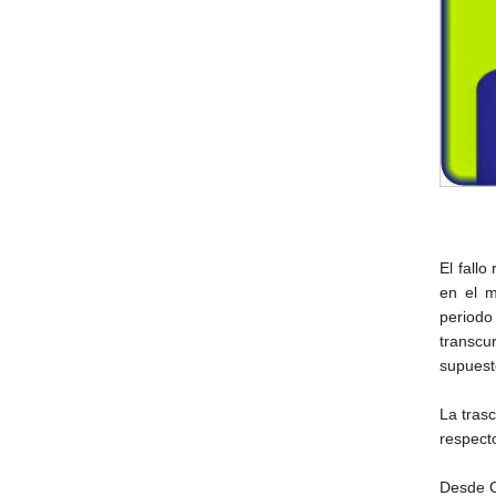
El fallo
en el m
periodo
transcu
supuest
La tras
respecto
Desde C