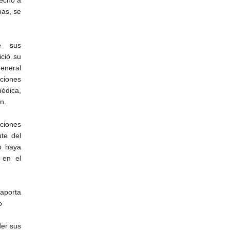
mas, se
e sus
ició su
General
ciones
dica,
n.
aciones
ute del
o haya
 en el
aporta
o
er sus