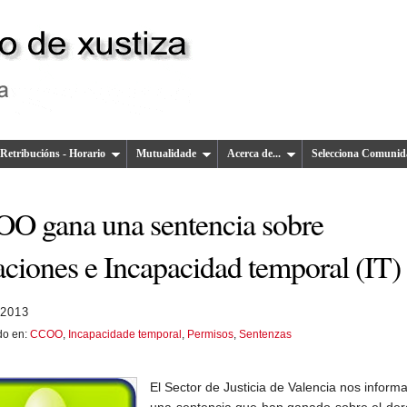
Retribucións - Horario
Mutualidade
Acerca de...
Selecciona Comunid
O gana una sentencia sobre
aciones e Incapacidad temporal (IT)
 2013
do en:
CCOO
,
Incapacidade temporal
,
Permisos
,
Sentenzas
El Sector de Justicia de Valencia nos inform
una sentencia que han ganado sobre el der