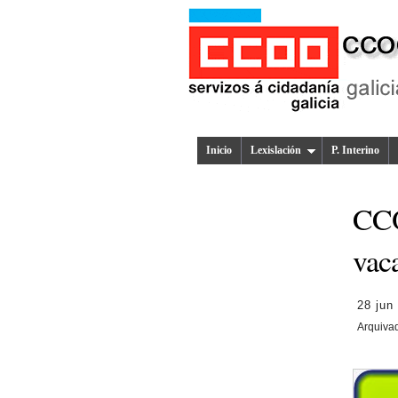
Inicio
Lexislación
P. Interino
CCO
vac
28 jun
Arquiva