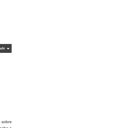
ade
a sobre
echo a