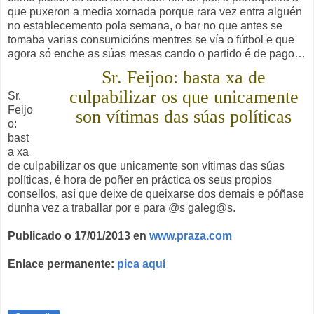
que puxeron a media xornada porque rara vez entra alguén
no establecemento pola semana, o bar no que antes se
tomaba varias consumicións mentres se vía o fútbol e que
agora só enche as súas mesas cando o partido é de pago…
Sr. Feijoo: basta xa de
culpabilizar os que unicamente
Sr.
Feijo
son vítimas das súas políticas
o:
bast
a xa
de culpabilizar os que unicamente son vítimas das súas
políticas, é hora de poñer en práctica os seus propios
consellos, así que deixe de queixarse dos demais e póñase
dunha vez a traballar por e para @s galeg@s.
Publicado o 17/01/2013 en
www.praza.com
Enlace permanente:
pica aquí