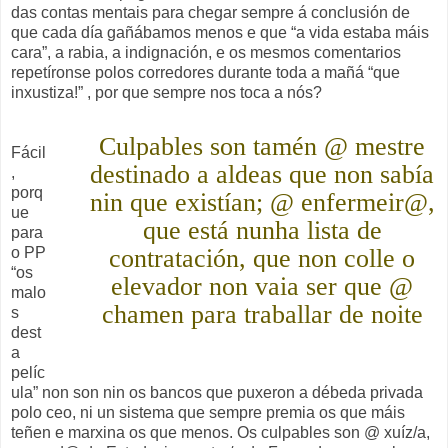
das contas mentais para chegar sempre á conclusión de
que cada día gañábamos menos e que “a vida estaba máis
cara”, a rabia, a indignación, e os mesmos comentarios
repetíronse polos corredores durante toda a mañá “que
inxustiza!” , por que sempre nos toca a nós?
Culpables son tamén @ mestre
Fácil
destinado a aldeas que non sabía
,
porq
nin que existían; @ enfermeir@,
ue
que está nunha lista de
para
o PP
contratación, que non colle o
“os
elevador non vaia ser que @
malo
chamen para traballar de noite
s
dest
a
pelíc
ula” non son nin os bancos que puxeron a débeda privada
polo ceo, ni un sistema que sempre premia os que máis
teñen e marxina os que menos. Os culpables son @ xuíz/a,