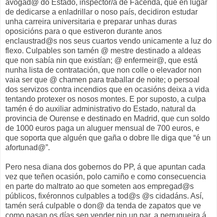
avogad@ do Estado, inspector/a de Facenda, que en lugar
de dedicarse a enladrillar o noso país, decidiron estudar
unha carreira universitaria e preparar unhas duras
oposicións para o que estiveron durante anos
enclaustrad@s nos seus cuartos vendo unicamente a luz do
flexo. Culpables son tamén @ mestre destinado a aldeas
que non sabía nin que existían; @ enfermeir@, que está
nunha lista de contratación, que non colle o elevador non
vaia ser que @ chamen para traballar de noite; o persoal
dos servizos contra incendios que en ocasións deixa a vida
tentando protexer os nosos montes. E por suposto, a culpa
tamén é do auxiliar administrativo do Estado, natural da
provincia de Ourense e destinado en Madrid, que cun soldo
de 1000 euros paga un aluguer mensual de 700 euros, e
que soporta que alguén que gaña o dobre lle diga que “é un
afortunad@”.
Pero nesa diana dos gobernos do PP, á que apuntan cada
vez que teñen ocasión, polo camiño e como consecuencia
en parte do maltrato ao que someten aos empregad@s
públicos, fixéronnos culpables a tod@s @s cidadáns. Así,
tamén será culpable o don@ da tenda de zapatos que ve
como pasan os días sen vender nin un par, a perruqueira á