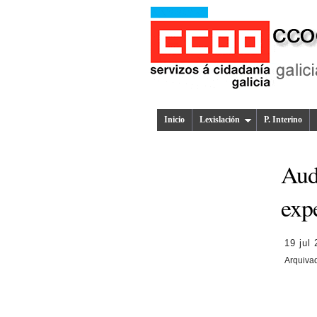
Inicio
Lexislación
P. Interino
Aud
expe
19 jul
Arquiva