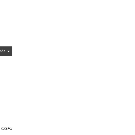
ade
l CGPJ