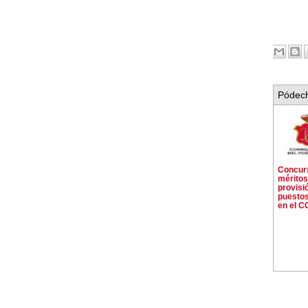
Pódech
Concur
méritos
provisi
puestos
en el 