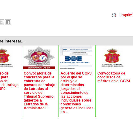
Imprimi
e interesar...
so de
Convocatoria de
Acuerdo del CGPJ
Convocatoria de
 para
concursos para la
por el que se
concursos de
ón de
cobertura de
atribuye a
méritos en el CGPJ
 de trabajo
puestos de trabajo
determinados
CGPJ
de Letrados al
juzgados el
servicio del
conocimiento de
Tribunal Supremo
las acciones
(abiertos a
individuales sobre
Letrados de la
condiciones
Administraci...
generales incluidas
en ...