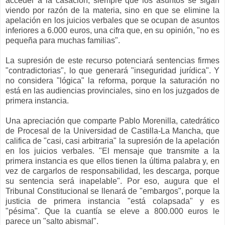
acceder a la casación, siempre que los asuntos se sigan
viendo por razón de la materia, sino en que se elimine la
apelación en los juicios verbales que se ocupan de asuntos
inferiores a 6.000 euros, una cifra que, en su opinión, "no es
pequeña para muchas familias".
La supresión de este recurso potenciará sentencias firmes
"contradictorias", lo que generará "inseguridad jurídica". Y
no considera "lógica" la reforma, porque la saturación no
está en las audiencias provinciales, sino en los juzgados de
primera instancia.
Una apreciación que comparte Pablo Morenilla, catedrático
de Procesal de la Universidad de Castilla-La Mancha, que
califica de "casi, casi arbitraria" la supresión de la apelación
en los juicios verbales. "El mensaje que transmite a la
primera instancia es que ellos tienen la última palabra y, en
vez de cargarlos de responsabilidad, les descarga, porque
su sentencia será inapelable". Por eso, augura que el
Tribunal Constitucional se llenará de "embargos", porque la
justicia de primera instancia "está colapsada" y es
"pésima". Que la cuantía se eleve a 800.000 euros le
parece un "salto abismal".