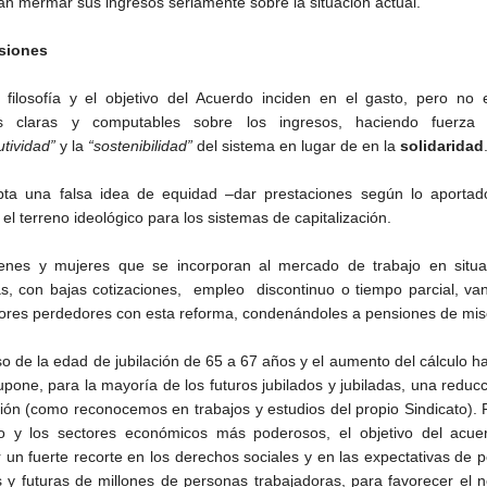
án mermar sus ingresos seriamente sobre la situación actual.
siones
 filosofía y el objetivo del Acuerdo inciden en el gasto, pero no 
s claras y computables sobre los ingresos, haciendo fuerza
utividad”
y la
“sostenibilidad”
del sistema en lugar de en la
solidaridad
ta una falsa idea de equidad –dar prestaciones según lo aportad
el terreno ideológico para los sistemas de capitalización.
enes y mujeres que se incorporan al mercado de trabajo en situa
as, con bajas cotizaciones, empleo discontinuo o tiempo parcial, va
ores perdedores con esta reforma, condenándoles a pensiones de mis
so de la edad de jubilación de 65 a 67 años y el aumento del cálculo h
upone, para la mayoría de los futuros jubilados y jubiladas, una reduc
ión (como reconocemos en trabajos y estudios del propio Sindicato). 
o y los sectores económicos más poderosos, el objetivo del acue
r un fuerte recorte en los derechos sociales y en las expectativas de 
s y futuras de millones de personas trabajadoras, para favorecer el 