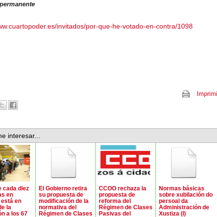
permanente
www.cuartopoder.es/invitados/por-que-he-votado-en-contra/1098
Imprimi
e interesar...
 cada diez
El Gobierno retira
CCOO rechaza la
Normas básicas
as en
su propuesta de
propuesta de
sobre xubilación do
está en
modificación de la
reforma del
persoal da
de la
normativa del
Régimen de Clases
Administración de
ón a los 67
Régimen de Clases
Pasivas del
Xustiza (I)