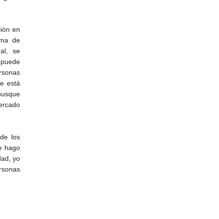
ción en
ema de
al, se
 puede
rsonas
e está
 busque
ercado
de los
ue hago
dad, yo
ersonas