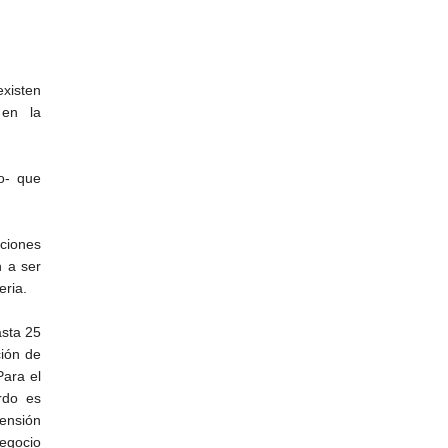
existen
 en la
.
o- que
ciones
n a ser
eria.
asta 25
ción de
Para el
rdo es
pensión
negocio