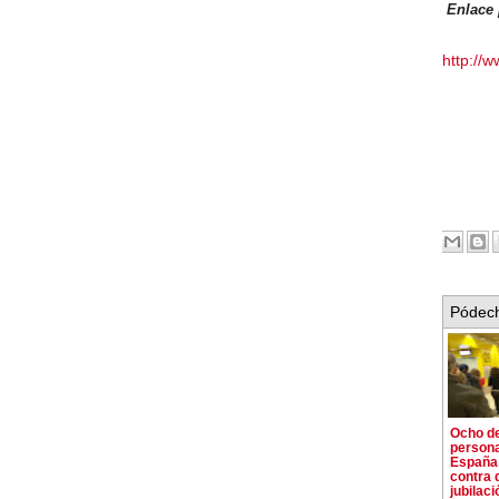
Enlace 
http://
Pódech
Ocho de
person
España 
contra 
jubilaci