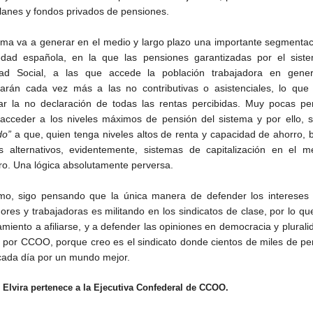
planes y fondos privados de pensiones.
rma va a generar en el medio y largo plazo una importante segmenta
edad española, en la que las pensiones garantizadas por el sist
dad Social, a las que accede la población trabajadora en gener
arán cada vez más a las no contributivas o asistenciales, lo que
var la no declaración de todas las rentas percibidas. Muy pocas pe
acceder a los niveles máximos de pensión del sistema y por ello, s
do”
a que, quien tenga niveles altos de renta y capacidad de ahorro,
s alternativos, evidentemente, sistemas de capitalización en el m
ero. Una lógica absolutamente perversa.
imo, sigo pensando que la única manera de defender los intereses 
dores y trabajadoras es militando en los sindicatos de clase, por lo q
miento a afiliarse, y a defender las opiniones en democracia y plurali
 por CCOO, porque creo es el sindicato donde cientos de miles de p
cada día por un mundo mejor.
e Elvira pertenece a la Ejecutiva Confederal de CCOO.