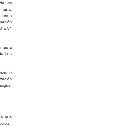
da los
inaria,
 tienen
upación
0 a 54
s más a
idad de
anzable
zación
nsigue
da que
adoras,