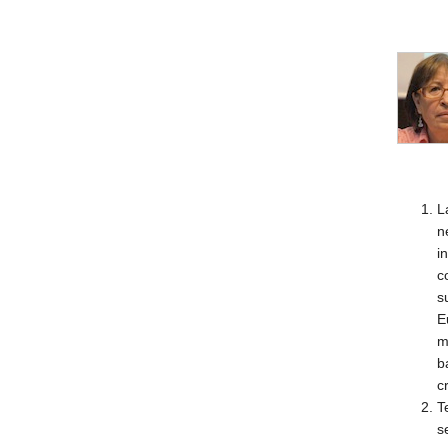
L
n
i
c
s
E
m
b
c
T
s