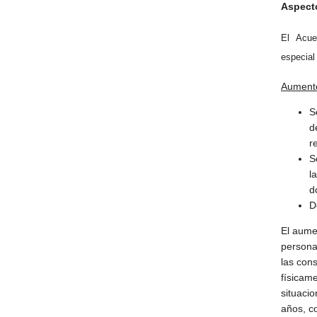
Aspect
El Acue
especial 
Aumento
S
d
r
S
l
d
D
El aumen
persona
las con
físicam
situaci
años, c