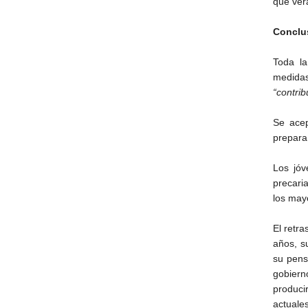
que ver
Conclu
Toda la
medida
“contrib
Se acep
prepara 
Los jóv
precari
los may
El retra
años, s
su pens
gobiern
produci
actuale