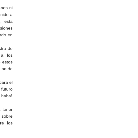
ones ni
unido a
, esta
siones
endo en
stra de
a los
e estos
, no de
para el
 futuro
d habrá
 tener
s sobre
re los