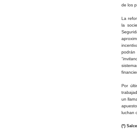
de los 
La refo
la soci
Seguri
aproxim
incenti
podrán 
“invitan
sistema
financi
Por últ
trabaja
un llama
apuesto
luchan 
(*) Salc