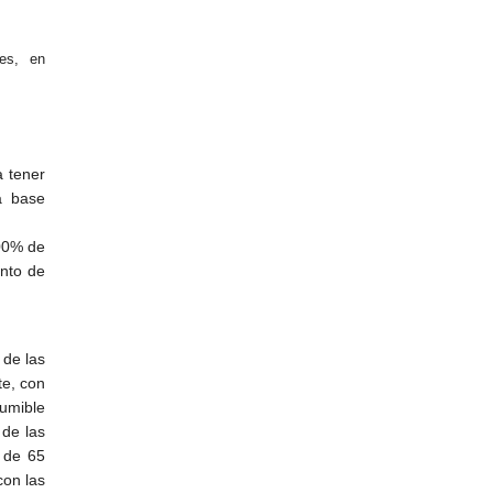
les, en
a tener
a base
100% de
nto de
 de las
te, con
sumible
 de las
 de 65
con las