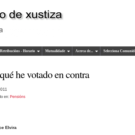
Retribucións - Horario
Mutualidade
Acerca de...
Selecciona Comunid
 qué he votado en contra
2011
do en:
Pensións
ce Elvira