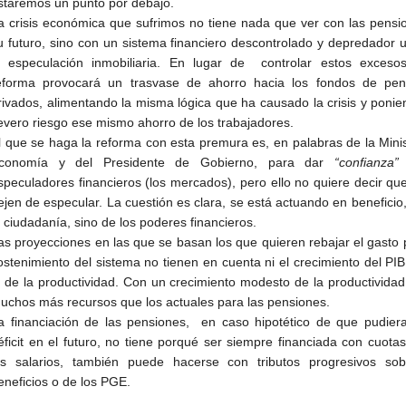
staremos un punto por debajo.
a crisis económica que sufrimos no tiene nada que ver con las pensi
u futuro, sino con un sistema financiero descontrolado y depredador 
a especulación inmobiliaria. En lugar de controlar estos excesos
eforma provocará un trasvase de ahorro hacia los fondos de pen
rivados, alimentando la misma lógica que ha causado la crisis y poni
evero riesgo ese mismo ahorro de los trabajadores.
l que se haga la reforma con esta premura es, en palabras de la Mini
conomía y del Presidente de Gobierno, para dar
“confianza”
speculadores financieros (los mercados), pero ello no quiere decir qu
ejen de especular. La cuestión es clara, se está actuando en beneficio
a ciudadanía, sino de los poderes financieros.
as proyecciones en las que se basan los que quieren rebajar el gasto 
ostenimiento del sistema no tienen en cuenta ni el crecimiento del PIB
i de la productividad. Con un crecimiento modesto de la productivida
uchos más recursos que los actuales para las pensiones.
a financiación de las pensiones, en caso hipotético de que pudiera
éficit en el futuro, no tiene porqué ser siempre financiada con cuota
os salarios, también puede hacerse con tributos progresivos sob
eneficios o de los PGE.