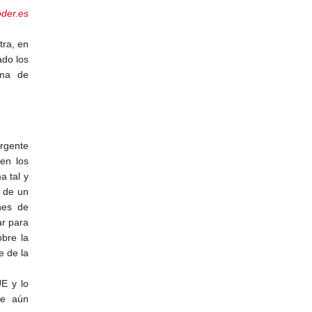
der.es
tra, en
ado los
ema de
rgente
en los
a tal y
 de un
nes de
ar para
bre la
e de la
E y lo
ue aún