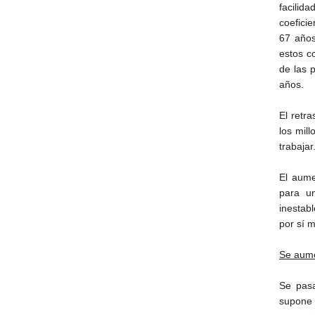
facilid
coefici
67 años
estos c
de las 
años.
El retr
los mil
trabajar
El aume
para un
inestab
por sí 
Se aume
Se pasa
supone 