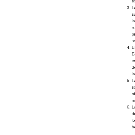
e
L
s
l
r
p
s
E
E
e
d
l
L
s
n
m
L
d
l
b