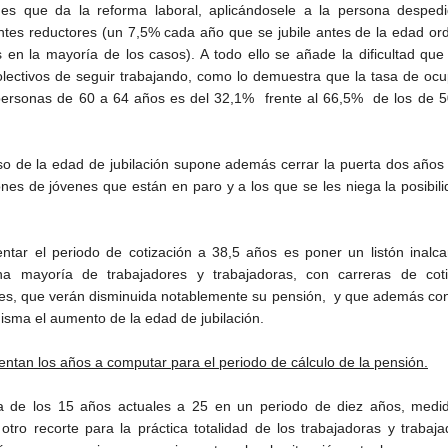
ades que da la reforma laboral, aplicándosele a la persona despedi
entes reductores (un 7,5% cada año que se jubile antes de la edad ord
 en la mayoría de los casos). A todo ello se añade la dificultad que
olectivos de seguir trabajando, como lo demuestra que la tasa de oc
personas de 60 a 64 años es del 32,1% frente al 66,5% de los de 5
aso de la edad de jubilación supone además cerrar la puerta dos año
lones de jóvenes que están en paro y a los que se les niega la posibil
.
ntar el periodo de cotización a 38,5 años es poner un listón inalc
a mayoría de trabajadores y trabajadoras, con carreras de coti
les, que verán disminuida notablemente su pensión, y que además co
misma el aumento de la edad de jubilación.
ntan los años a computar para el periodo de cálculo de la pensión.
 de los 15 años actuales a 25 en un periodo de diez años, medi
otro recorte para la práctica totalidad de los trabajadoras y trabaj