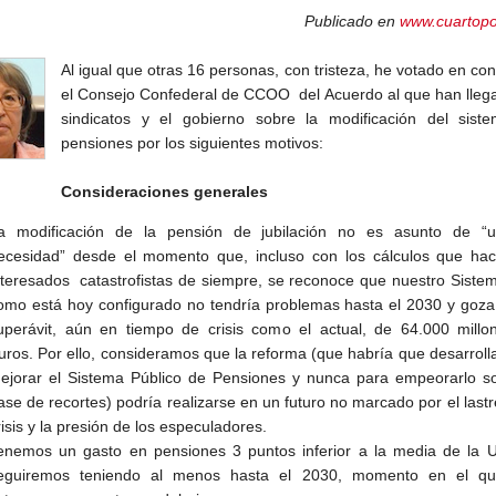
Publicado en
www.cuartopo
Al igual que otras 16 personas, con tristeza, he votado en con
el Consejo Confederal de CCOO del Acuerdo al que han lleg
sindicatos y el gobierno sobre la modificación del sist
pensiones por los siguientes motivos:
Consideraciones generales
a modificación de la pensión de jubilación no es asunto de “u
ecesidad” desde el momento que, incluso con los cálculos que hac
nteresados catastrofistas de siempre, se reconoce que nuestro Sistem
omo está hoy configurado no tendría problemas hasta el 2030 y goza
uperávit, aún en tiempo de crisis como el actual, de 64.000 millo
uros. Por ello, consideramos que la reforma (que habría que desarroll
ejorar el Sistema Público de Pensiones y nunca para empeorarlo so
ase de recortes) podría realizarse en un futuro no marcado por el lastr
risis y la presión de los especuladores.
enemos un gasto en pensiones 3 puntos inferior a la media de la U
eguiremos teniendo al menos hasta el 2030, momento en el q