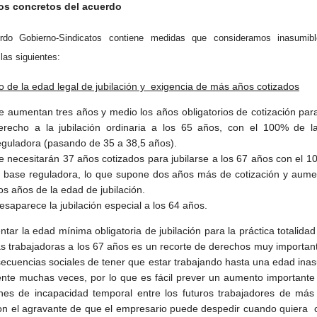
os concretos del acuerdo
rdo Gobierno-Sindicatos contiene medidas que consideramos inasumib
las siguientes:
 de la edad legal de jubilación y exigencia de más años cotizados
e aumentan tres años y medio los años obligatorios de cotización par
erecho a la jubilación ordinaria a los 65 años, con el 100% de l
eguladora (pasando de 35 a 38,5 años).
e necesitarán 37 años cotizados para jubilarse a los 67 años con el 
a base reguladora, lo que supone dos años más de cotización y aume
os años de la edad de jubilación.
esaparece la jubilación especial a los 64 años.
tar la edad mínima obligatoria de jubilación para la práctica totalidad
s trabajadoras a los 67 años es un recorte de derechos muy importan
secuencias sociales de tener que estar trabajando hasta una edad ina
ente muchas veces, por lo que es fácil prever un aumento importante
ones de incapacidad temporal entre los futuros trabajadores de más
on el agravante de que el empresario puede despedir cuando quiera 