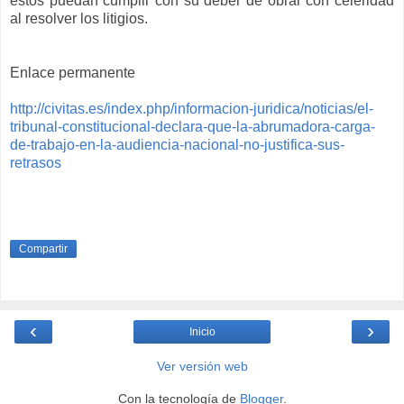
éstos puedan cumplir con su deber de obrar con celeridad
al resolver los litigios.
Enlace permanente
http://civitas.es/index.php/informacion-juridica/noticias/el-
tribunal-constitucional-declara-que-la-abrumadora-carga-
de-trabajo-en-la-audiencia-nacional-no-justifica-sus-
retrasos
Compartir
‹
›
Inicio
Ver versión web
Con la tecnología de
Blogger
.