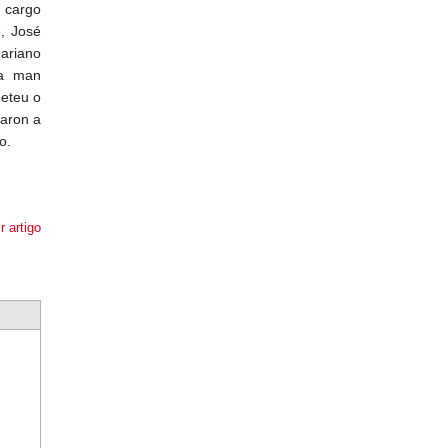
 cargo
, José
ariano
oa man
meteu o
taron a
o.
r artigo