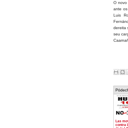
O novo 
ante os
Luis R
Fernán
dereita
seu carg
Caamaño
Pódech
Las mov
contra 