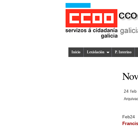
Inicio
Lexislación
P. Interino
Nov
24 feb
Arquiva
Feb
24
Franci