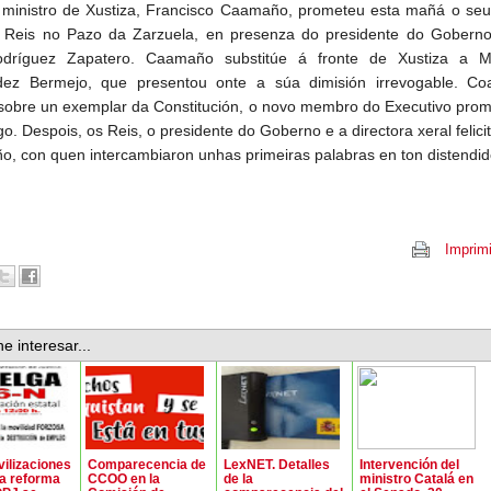
ministro de Xustiza, Francisco Caamaño, prometeu esta mañá o seu
 Reis no Pazo da Zarzuela, en presenza do presidente do Goberno
odríguez Zapatero. Caamaño substitúe á fronte de Xustiza a M
dez Bermejo, que presentou onte a súa dimisión irrevogable. C
 sobre un exemplar da Constitución, o novo membro do Executivo pro
o. Despois, os Reis, o presidente do Goberno e a directora xeral felici
, con quen intercambiaron unhas primeiras palabras en ton distendid
Imprimi
e interesar...
ilizaciones
Comparecencia de
LexNET. Detalles
Intervención del
la reforma
CCOO en la
de la
ministro Catalá en