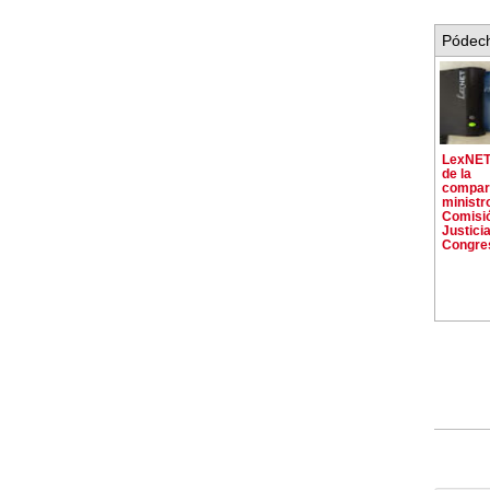
Pódech
LexNET.
de la
compar
ministro
Comisi
Justicia
Congre