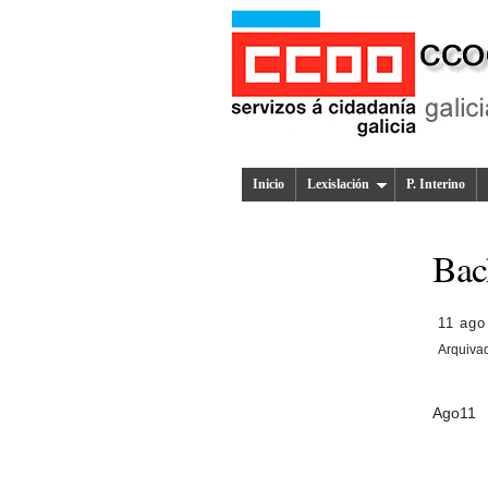
Inicio
Lexislación
P. Interino
Bac
11 ago
Arquiva
Ago
11