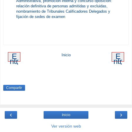
Administrativa, promoción interna y concurso oposición:
relación definitiva de personas admitidas y excluidas,
nombramiento de Tribunales Calificadores Delegados y
fijación de sedes de examen
E
E
Inicio
ntr
ntr
ad
ad
a
a
m
an
ás
tig
re
ua
Compartir
ci
en
te
‹
›
Inicio
Ver versión web