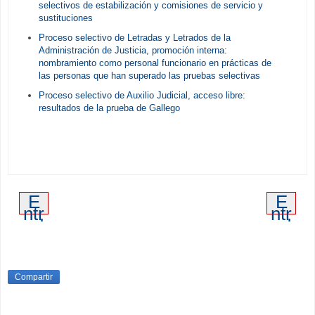
selectivos de estabilización y comisiones de servicio y
sustituciones
Proceso selectivo de Letradas y Letrados de la
Administración de Justicia, promoción interna:
nombramiento como personal funcionario en prácticas de
las personas que han superado las pruebas selectivas
Proceso selectivo de Auxilio Judicial, acceso libre:
resultados de la prueba de Gallego
E
E
ntr
ntr
ad
ad
a
a
m
an
ás
tig
re
ua
Compartir
ci
en
te