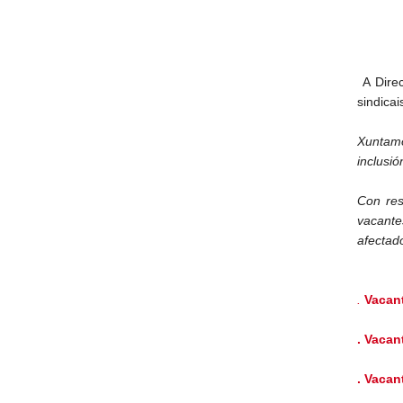
A Direc
sindicai
Xuntamo
inclusi
Con res
vacante
afectado
.
Vacant
. Vacan
. Vacan