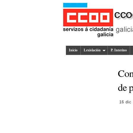
Inicio
Lexislación
P. Interino
Con
de p
16 dic