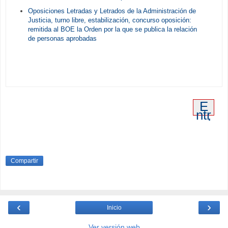
Oposiciones Letradas y Letrados de la Administración de
Justicia, turno libre, estabilización, concurso oposición:
remitida al BOE la Orden por la que se publica la relación
de personas aprobadas
E
ntr
ad
a
an
tig
ua
Compartir
‹
›
Inicio
Ver versión web