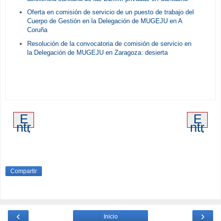
Oferta en comisión de servicio de un puesto de trabajo del
Cuerpo de Gestión en la Delegación de MUGEJU en A
Coruña
Resolución de la convocatoria de comisión de servicio en
la Delegación de MUGEJU en Zaragoza: desierta
E
E
ntr
ntr
ad
ad
a
a
m
an
ás
tig
re
ua
Compartir
ci
en
te
‹
›
Inicio