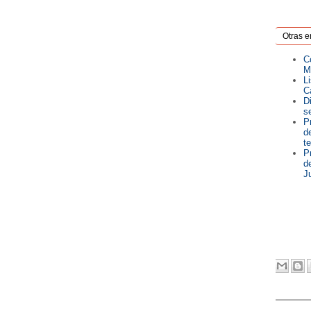
Otras e
C
M
L
C
D
s
P
d
te
P
d
J