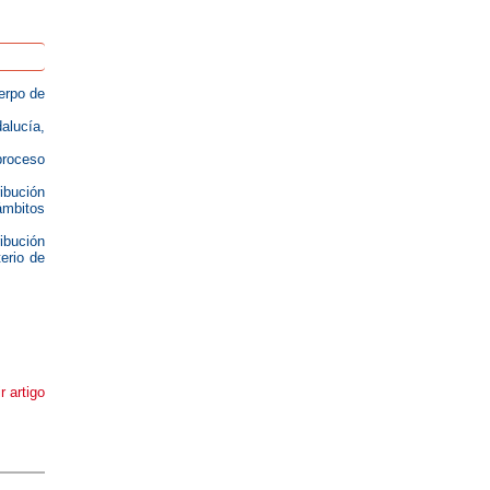
erpo de
alucía,
proceso
ibución
ámbitos
ibución
erio de
r artigo