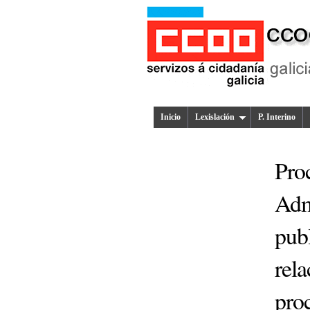
Inicio
Lexislación
P. Interino
Proc
Adm
publ
rela
proc