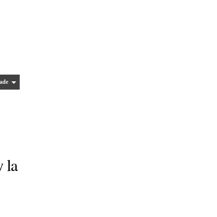
ade
y la