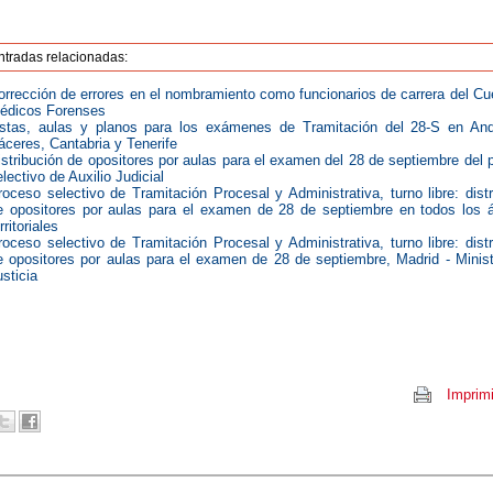
ntradas relacionadas:
orrección de errores en el nombramiento como funcionarios de carrera del Cu
édicos Forenses
istas, aulas y planos para los exámenes de Tramitación del 28-S en And
áceres, Cantabria y Tenerife
istribución de opositores por aulas para el examen del 28 de septiembre del 
electivo de Auxilio Judicial
roceso selectivo de Tramitación Procesal y Administrativa, turno libre: distr
e opositores por aulas para el examen de 28 de septiembre en todos los 
rritoriales
roceso selectivo de Tramitación Procesal y Administrativa, turno libre: distr
e opositores por aulas para el examen de 28 de septiembre, Madrid - Minist
usticia
Imprimi