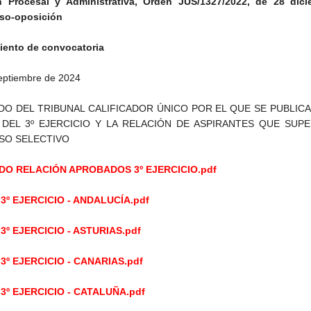
n Procesal y Administrativa, Orden JUS/1327/2022, de 28 dici
so-oposición
iento de convocatoria
eptiembre de 2024
O DEL TRIBUNAL CALIFICADOR ÚNICO POR EL QUE SE PUBLICA
DEL 3º EJERCICIO Y LA RELACIÓN DE ASPIRANTES QUE SUPE
SO SELECTIVO
O RELACIÓN APROBADOS 3º EJERCICIO.pdf
3º EJERCICIO - ANDALUCÍA.pdf
3º EJERCICIO - ASTURIAS.pdf
3º EJERCICIO - CANARIAS.pdf
3º EJERCICIO - CATALUÑA.pdf