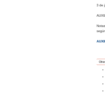
3 de 
AUXI
Notas
según
AUXI
Otra