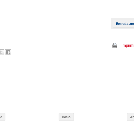
Entrada an
Imprimi
te
Inicio
An