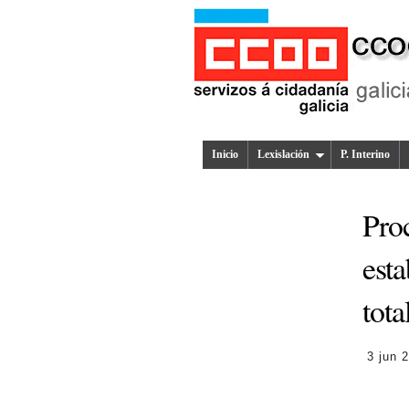
Inicio
Lexislación
P. Interino
Proc
esta
tota
3 jun 