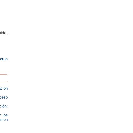
uida,
ículo
ación
oceso
ción:
r los
xamen