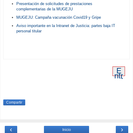
Presentación de solicitudes de prestaciones
complementarias de la MUGEJU
MUGEJU: Campaña vacunación Covid19 y Gripe
Aviso importante en la Intranet de Justicia: partes baja IT
personal titular
E
ntr
ad
a
an
tig
ua
Compartir
‹
›
Inicio