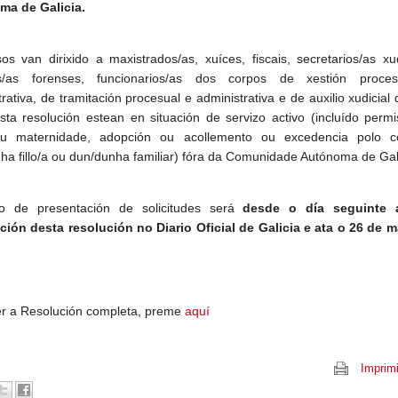
ma de Galicia.
os van dirixido a maxistrados/as, xuíces, fiscais, secretarios/as xud
s/as forenses, funcionarios/as dos corpos de xestión proce
rativa, de tramitación procesual e administrativa e de auxilio xudicial
sta resolución estean en situación de servizo activo (incluído perm
ou maternidade, adopción ou acollemento ou excedencia polo c
ha fillo/a ou dun/dunha familiar) fóra da Comunidade Autónoma de Gali
o de presentación de solicitudes será
desde o día seguinte 
ción desta resolución no Diario Oficial de Galicia e ata o 26 de m
r a Resolución completa, preme
aquí
Imprimi