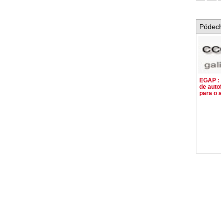
Pódech
EGAP :
de auto
para o 