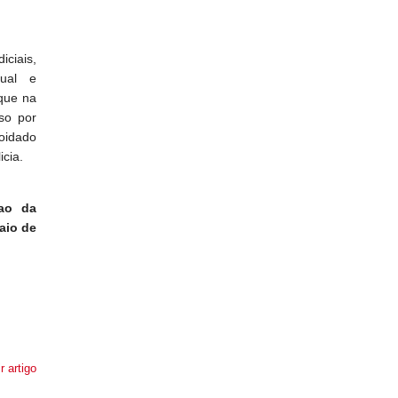
iciais,
sual e
 que na
iso por
oidado
cia.
ao da
aio de
r artigo