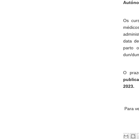
Autóno
Os curs
médico
administ
data de
parto 
dun/dun
O praz
publica
2023.
Para ve