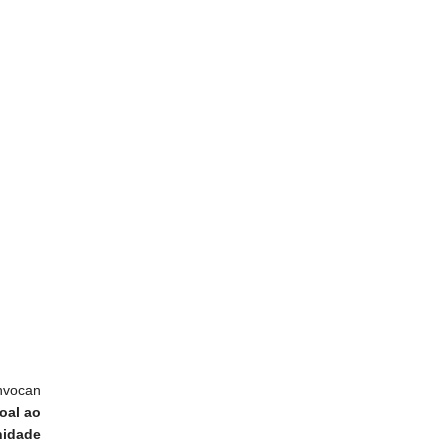
nvocan
oal ao
nidade