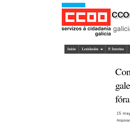
Inicio
Lexislación
P. Interino
Con
gale
fór
15 ma
Arquiva