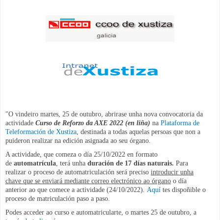
"O vindeiro martes, 25 de outubro, abrirase unha nova convocatoria da
actividade
Curso de Reforzo da AXE 2022 (en liña)
na
Plataforma de
Teleformación de Xustiza
, destinada a todas aquelas persoas que non a
puideron realizar na edición asignada ao seu órgano.
A actividade, que comeza o día 25/10/2022 en formato
de
automatrícula
, terá unha
duración de 17 días naturais.
Para
realizar o proceso de automatriculación será preciso
introducir unha
chave que se enviará mediante correo electrónico ao órgano
o día
anterior ao que comece a actividade (24/10/2022).
Aquí
tes dispoñible o
proceso de matriculación paso a paso.
Podes acceder ao curso e automatricularte, o martes 25 de outubro, a