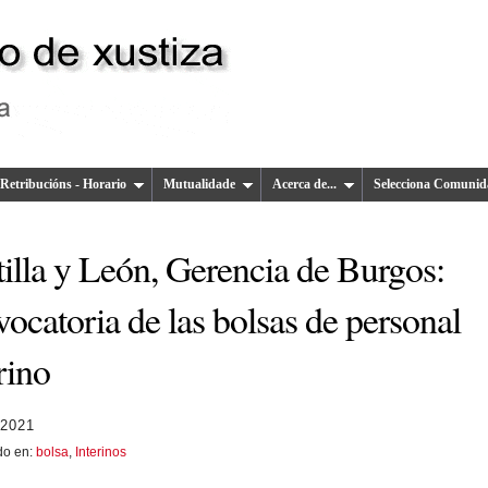
Retribucións - Horario
Mutualidade
Acerca de...
Selecciona Comunid
illa y León, Gerencia de Burgos:
ocatoria de las bolsas de personal
rino
 2021
do en:
bolsa
,
Interinos