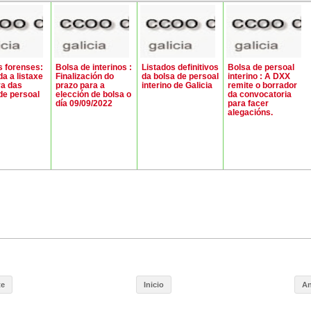
 forenses:
Bolsa de interinos :
Listados definitivos
Bolsa de persoal
da a listaxe
Finalización do
da bolsa de persoal
interino : A DXX
va das
prazo para a
interino de Galicia
remite o borrador
de persoal
elección de bolsa o
da convocatoria
día 09/09/2022
para facer
alegacións.
te
Inicio
An