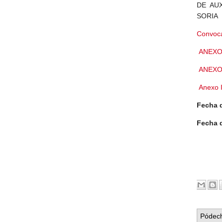
DE AUX
SORIA
​Convoc
ANEXO I
ANEXO 
Anexo I
Fecha d
Fecha d
Pódech