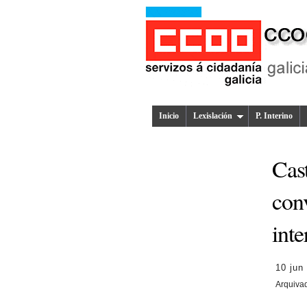
Inicio
Lexislación
P. Interino
Cast
conv
inte
10 jun
Arquiva