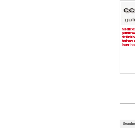
Médicos
publica
definiti
bolsas 
interino
Seguin