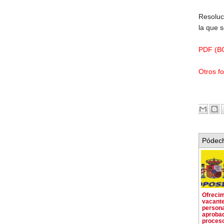
Resoluci
la que 
PDF (BO
Otros f
Pódech
Ofrecim
vacante
person
aprobad
proceso