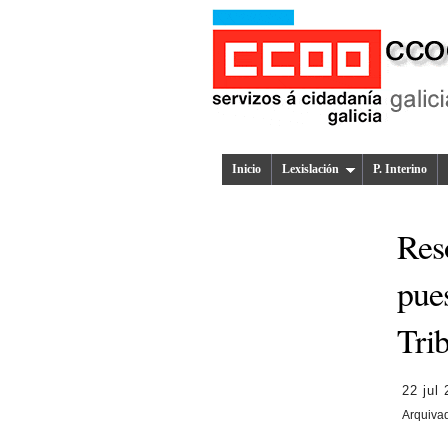
Inicio
Lexislación
P. Interino
Res
pues
Tri
22 jul
Arquiva