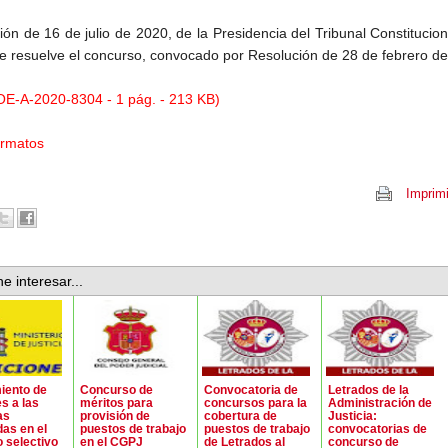
ón de 16 de julio de 2020, de la Presidencia del Tribunal Constitucion
se resuelve el concurso, convocado por Resolución de 28 de febrero d
E-A-2020-8304 - 1 pág. - 213 KB)
ormatos
Imprimi
e interesar...
iento de
Concurso de
Convocatoria de
Letrados de la
s a las
méritos para
concursos para la
Administración de
as
provisión de
cobertura de
Justicia:
as en el
puestos de trabajo
puestos de trabajo
convocatorias de
 selectivo
en el CGPJ
de Letrados al
concurso de