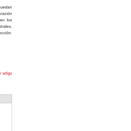
 puedan
aración
en los
trales,
ción:
r artigo