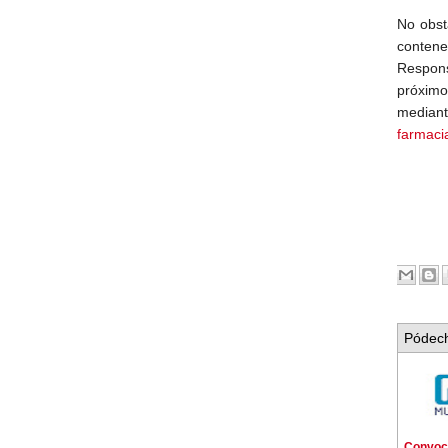
No obst
contene
Respons
próximo
media
farmaci
Pódech
Convoca