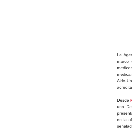
La Agen
marco 
medica
medicam
Aldo-Un
acredita
Desde
una Dec
present
en la o
señalad