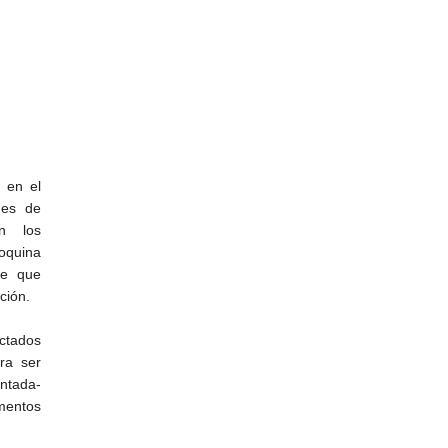
 en el
nes de
on los
oquina
ne que
ción.
ectados
ra ser
ntada-
amentos