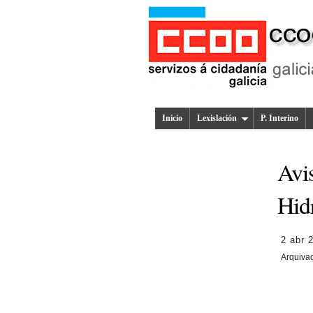
Inicio
Lexislación
P. Interino
Avis
Hid
2 abr 
Arquiva