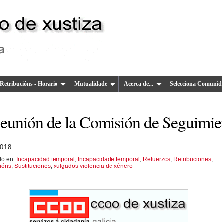
Retribucións - Horario
Mutualidade
Acerca de...
Selecciona Comunid
Reunión de la Comisión de Seguimie
2018
do en:
Incapacidad temporal
,
Incapacidade temporal
,
Refuerzos
,
Retribuciones
,
ións
,
Sustituciones
,
xulgados violencia de xénero