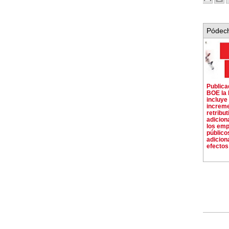
Pódech
Publica
BOE la 
incluye 
increm
retribut
adiciona
los em
público
adicion
efectos 