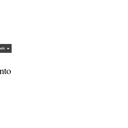
ade
nto