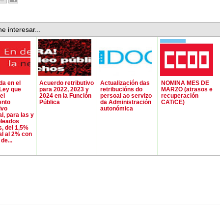
e interesar...
da en el
Acuerdo retributivo
Actualización das
NOMINA MES DE
Ley que
para 2022, 2023 y
retribucións do
MARZO (atrasos e
el
2024 en la Función
persoal ao servizo
recuperación
ento
Pública
da Administración
CAT/CE)
ivo
autonómica
l, para las y
pleados
s, del 1,5%
al al 2% con
de...