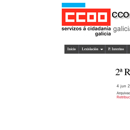
Inicio
Lexislación
P. Interino
2ª 
4 jun 
Arquiva
Retribuc