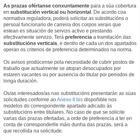
As prazas ofértanse
conxuntamente
para a súa cobertura
en
substitución vertical ou horizontal
. De acordo coa
normativa reguladora, poderá solicitar as substitucións o
persoal funcionario de carreira dos corpos xerais que
estean es situación de servizo activo e prestando
efectivamente servizo. Terá
preferencia
a tramitación das
substitucións verticais
, e dentro de cada un dos apartados
operan os criterios de preferencia determinados na norma.
Os avisos prodúcense pola necesidade de cubrir postos de
traballo que actualmente se atopan desocupados por
estaren vacantes ou por ausencia do titular por periodos de
longa duración.
Os/as interesados/as nas substitucións presentarán as súas
solicitudes conforme ao
Anexo II bis
dispoñible nos
modelos do correspondente apartado adicado ás
substitucións entre titulares. No caso de que se solicite
varias das prazas ofertadas, a orde de preferencia a ter en
conta de corresponderlle máis dunha das prazas, será a
que recollida na solicitude.