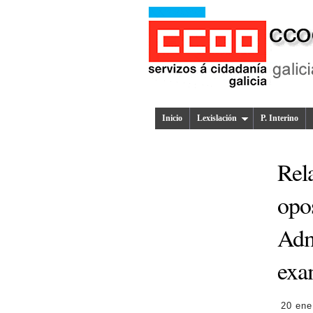
Inicio
Lexislación
P. Interino
Rela
opos
Adm
exam
20 ene