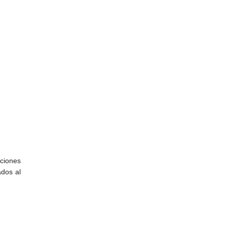
aciones
ados al