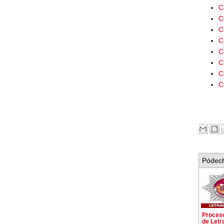
C
C
C
C
C
C
C
C
Pódech
Proceso
de Letr