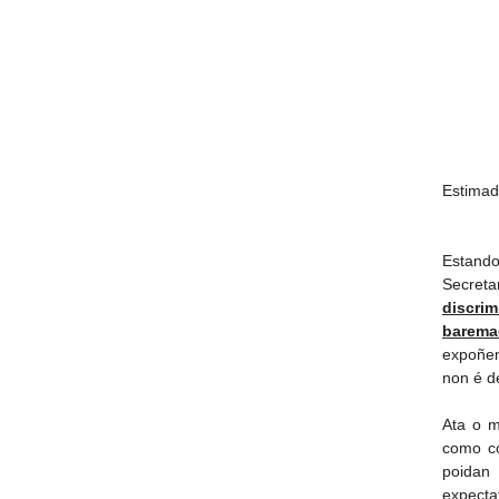
Estimad
Estand
Secreta
discri
barema
expoñem
non é d
Ata o m
como c
poidan
expecta