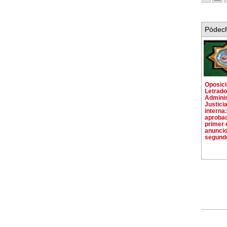
Pódech
Oposic
Letrado
Adminis
Justici
interna:
aprobad
primer 
anuncio
segundo 