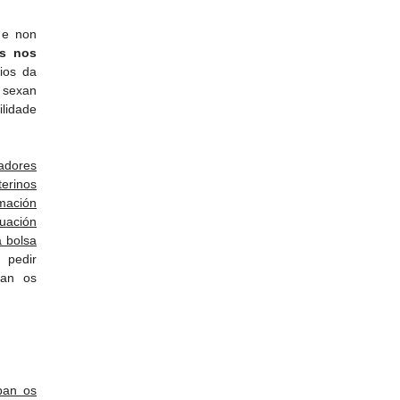
 e non
es nos
dios da
 sexan
ilidade
adores
terinos
rmación
tuación
a bolsa
 pedir
van os
ban os