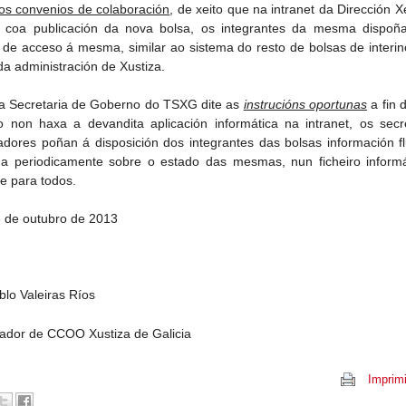
os convenios de colaboración
, de xeito que na intranet da Dirección X
, coa publicación da nova bolsa, os integrantes da mesma dispoñ
 de acceso á mesma, similar ao sistema do resto de bolsas de interi
da administración de Xustiza.
 Secretaria de Goberno do TSXG dite as
instrucións oportunas
a fin 
o non haxa a devandita aplicación informática na intranet, os secr
adores poñan á disposición dos integrantes das bolsas información f
a periodicamente sobre o estado das mesmas, nun ficheiro informá
le para todos.
8 de outubro de 2013
blo Valeiras Ríos
ador de CCOO Xustiza de Galicia
Imprimi