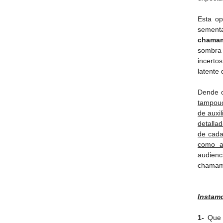
Esta op
sement
chama
sombra
incerto
latente
Dende 
tampouc
de auxil
detalla
de cada
como a
audien
chamam
Instam
1-
Que 