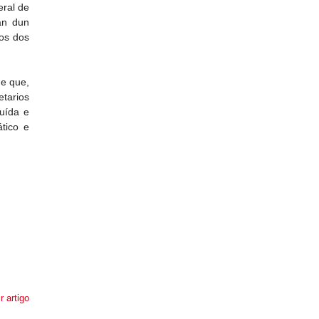
eral de
an dun
nos dos
de que,
etarios
luída e
tico e
r artigo