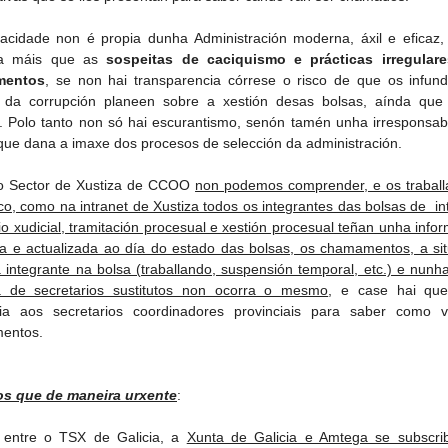
acidade non é propia dunha Administración moderna, áxil e eficaz,
a máis que as
sospeitas de caciquismo e prácticas irregular
mentos
, se non hai transparencia córrese o risco de que os infun
 da corrupción planeen sobre a xestión desas bolsas, aínda que
s. Polo tanto non só hai escurantismo, senón tamén unha irresponsab
 que dana a imaxe dos procesos de selección da administración.
o Sector de Xustiza de CCOO
non podemos comprender, e os traball
o, como na intranet de Xustiza todos os integrantes das bolsas de in
io xudicial, tramitación procesual e xestión procesual teñan unha info
da e actualizada ao día do estado das bolsas, os chamamentos, a si
 integrante na bolsa (traballando, suspensión temporal, etc.) e nunh
 de secretarios sustitutos non ocorra o mesmo
, e case hai que
cia aos secretarios coordinadores provinciais para saber como 
entos.
os que de maneira urxente
:
entre o TSX de Galicia, a
Xunta de Galicia e Amtega se subscri