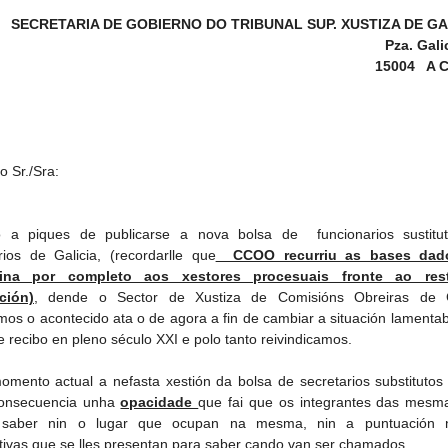
SECRETARIA DE GOBIERNO DO TRIBUNAL SUP. XUSTIZA DE GA
Pza. Gali
15004 A 
o Sr./Sra:
o a piques de publicarse a nova bolsa de funcionarios sustitu
rios de Galicia, (recordarlle que
CCOO recurriu as bases dad
mina por completo aos xestores procesuais fronte ao re
ción)
, dende o Sector de Xustiza de Comisións Obreiras de G
os o acontecido ata o de agora a fin de cambiar a situación lamenta
e recibo en pleno século XXI e polo tanto reivindicamos.
omento actual a nefasta xestión da bolsa de secretarios substitutos
onsecuencia unha
opacidade
que fai que os integrantes das mesm
 saber nin o lugar que ocupan na mesma, nin a puntuación 
tivas que se lles presentan para saber cando van ser chamados.