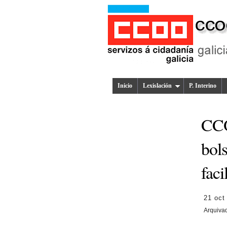
Inicio
Lexislación
P. Interino
CCO
bols
faci
21 oct
Arquiva