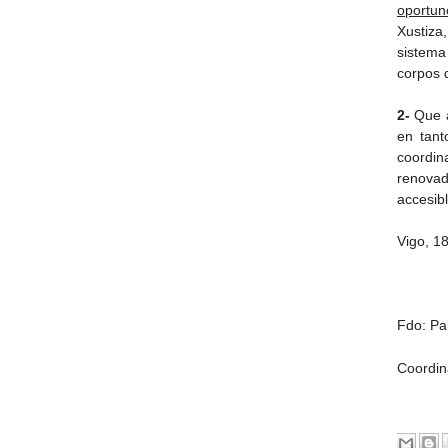
oportun
Xustiza
sistema
corpos 
2-
Que a
en tant
coordin
renovad
accesib
Vigo, 1
Fdo: Pa
Coordin