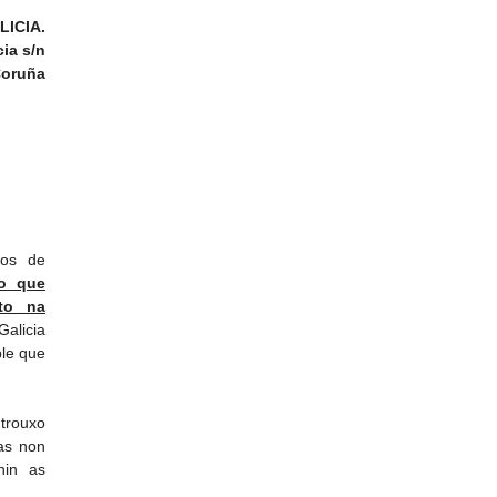
LICIA.
cia s/n
Coruña
tos de
o que
sto na
alicia
ble que
 trouxo
as non
nin as