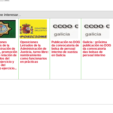
e interesar...
iones
Oposiciones
Publicación no DOG
Galicia : próxima
s de la
Letrados de la
da convocatoria de
publicación no DOG
tración de
Administración de
bolsa de persoal
da convocatoria
a, promoción
Justicia, turno libre:
interino de xustiza
das bolsas de
 relación de
nombramiento
en Galicia
persoal interino
os del
como funcionarios
ejercicio y
en prácticas
 del
ejercicio...