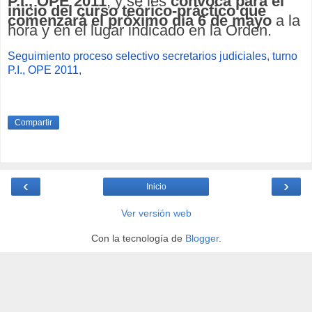
P.I., OPE 2011
, y se les
convoca para el
inicio del curso teórico-práctico que
comenzará el próximo día 6 de mayo
a la
hora y en el lugar indicado en la Orden.
Seguimiento proceso selectivo secretarios judiciales, turno
P.I., OPE 2011,
Compartir
‹
›
Inicio
Ver versión web
Con la tecnología de
Blogger
.