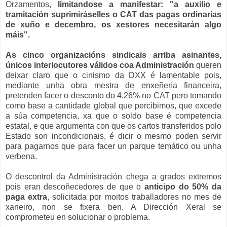
Orzamentos,
limitandose a manifestar: "a auxilio e
tramitación suprimiráselles o CAT das pagas ordinarias
de xuño e decembro, os xestores necesitarán algo
máis".
As cinco organizacións sindicais arriba asinantes,
únicos interlocutores válidos coa Administración
queren
deixar claro que o cinismo da DXX é lamentable pois,
mediante unha obra mestra de enxeñería financeira,
pretenden facer o desconto do 4.26% no CAT pero tomando
como base a cantidade global que percibimos, que excede
a súa competencia, xa que o soldo base é competencia
estatal, e que argumenta con que os cartos transferidos polo
Estado son incondicionais, é dicir o mesmo poden servir
para pagarnos que para facer un parque temático ou unha
verbena.
O descontrol da Administración chega a grados extremos
pois eran descoñecedores de que o
anticipo do 50% da
paga extra
, solicitada por moitos traballadores no mes de
xaneiro, non se fixera ben. A Dirección Xeral se
comprometeu en solucionar o problema.