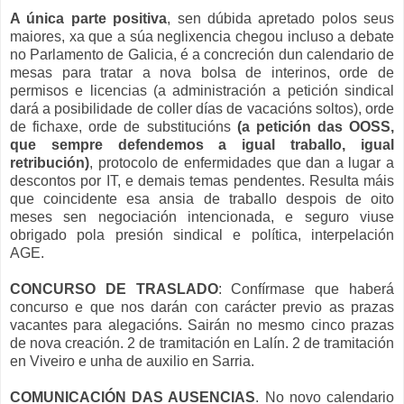
A única parte positiva
, sen dúbida apretado polos seus
maiores, xa que a súa neglixencia chegou incluso a debate
no Parlamento de Galicia, é a concreción dun calendario de
mesas para tratar a nova bolsa de interinos, orde de
permisos e licencias (a administración a petición sindical
dará a posibilidade de coller días de vacacións soltos), orde
de fichaxe, orde de substitucións
(a petición das OOSS,
que sempre defendemos a igual traballo, igual
retribución)
, protocolo de enfermidades que dan a lugar a
descontos por IT, e demais temas pendentes. Resulta máis
que coincidente esa ansia de traballo despois de oito
meses sen negociación intencionada, e seguro viuse
obrigado pola presión sindical e política, interpelación
AGE.
CONCURSO DE TRASLADO
: Confírmase que haberá
concurso e que nos darán con carácter previo as prazas
vacantes para alegacións. Sairán no mesmo cinco prazas
de nova creación. 2 de tramitación en Lalín. 2 de tramitación
en Viveiro e unha de auxilio en Sarria.
COMUNICACIÓN DAS AUSENCIAS
. No novo calendario