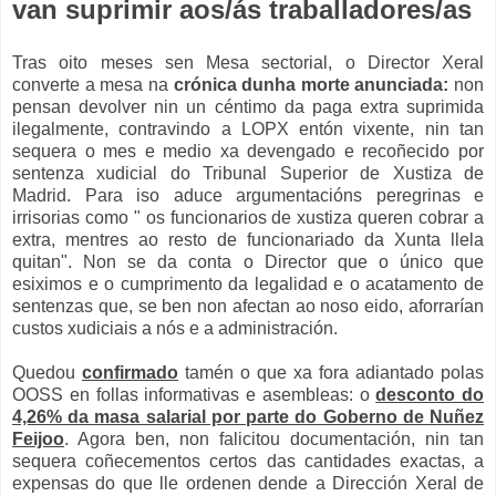
van suprimir aos/ás traballadores/as
Tras oito meses sen Mesa sectorial, o Director Xeral
converte a mesa na
crónica dunha morte anunciada:
non
pensan devolver nin un céntimo da paga extra suprimida
ilegalmente, contravindo a LOPX entón vixente, nin tan
sequera o mes e medio xa devengado e recoñecido por
sentenza xudicial do Tribunal Superior de Xustiza de
Madrid. Para iso aduce argumentacións peregrinas e
irrisorias como " os funcionarios de xustiza queren cobrar a
extra, mentres ao resto de funcionariado da Xunta llela
quitan". Non se da conta o Director que o único que
esiximos e o cumprimento da legalidad e o acatamento de
sentenzas que, se ben non afectan ao noso eido, aforrarían
custos xudiciais a nós e a administración.
Quedou
confirmado
tamén o que xa fora adiantado polas
OOSS en follas informativas e asembleas: o
desconto do
4,26% da masa salarial por parte do Goberno de Nuñez
Feijoo
. Agora ben, non falicitou documentación, nin tan
sequera coñecementos certos das cantidades exactas, a
expensas do que lle ordenen dende a Dirección Xeral de