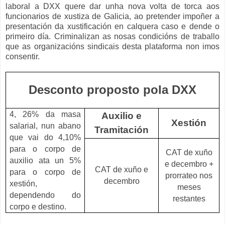
laboral a DXX quere dar unha nova volta de torca aos
funcionarios de xustiza de Galicia, ao pretender impoñer a
presentación da xustificación en calquera caso e dende o
primeiro día. Criminalizan as nosas condicións de traballo
que as organizacións sindicais desta plataforma non imos
consentir.
Desconto proposto pola DXX
4, 26% da masa
Auxilio e
Xestión
salarial, nun abano
Tramitación
que vai do 4,10%
para o corpo de
CAT de xuño
auxilio ata un 5%
e decembro +
CAT de xuño e
para o corpo de
prorrateo nos
decembro
xestión,
meses
dependendo do
restantes
corpo e destino.