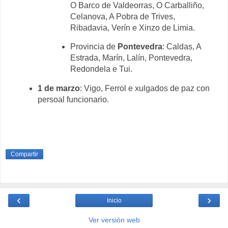
O
Barco de Valdeorras, O Carballiño,
Celanova, A Pobra de Trives,
Ribadavia, Ve
rín e Xinzo de Limia.
Provincia de
Pontevedra
: Caldas, A
Estrada, Marín, L
alín, Pontevedra,
Redondela e Tui.
1 de marzo
: Vigo,
Ferrol e xulgados de paz con
persoal funcionar
io.
Compartir
‹
›
Inicio
Ver versión web