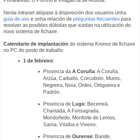
Ponteareas, O Porriño e Vilagarcía de Arousa.
Nesta intranet atópase á disposición dos usuarios unha
guía de uso
e unha relación de
preguntas frecuentes
para
resolver as posibles dúbidas que xurdan na utilización do
novo sistema de fichaxe.
Calendario de implantación
do sistema Kronos de fichaxe
no PC do posto de traballo:
1 de febreiro
:
Provincia da
A Coruña
: A Coruña,
Arzúa, Carballo, Corcubión, Muros,
Negreira, Noia, Ordes, Ortigueira e
Padrón.
Provincia de
Lugo
: Becerreá,
Chantad
a, A Fonsagrada,
Mondoñedo, Monforte de Lemos,
Sarria, Vilalba e Viveiro.
Provincia de
Ourense
: Bande,