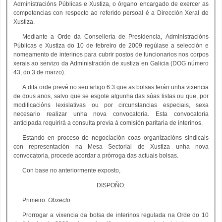
Administracións Públicas e Xustiza, o órgano encargado de exercer as
competencias con respecto ao referido persoal é a Dirección Xeral de
Xustiza.
Mediante a Orde da Consellería de Presidencia, Administracións
Públicas e Xustiza do 10 de febreiro de 2009 regúlase a selección e
nomeamento de interinos para cubrir postos de funcionarios nos corpos
xerais ao servizo da Administración de xustiza en Galicia (DOG número
43, do 3 de marzo).
A dita orde prevé no seu artigo 6.3 que as bolsas terán unha vixencia
de dous anos, salvo que se esgote algunha das súas listas ou que, por
modificacións lexislativas ou por circunstancias especiais, sexa
necesario realizar unha nova convocatoria. Esta convocatoria
anticipada requirirá a consulta previa á comisión paritaria de interinos.
Estando en proceso de negociación coas organizacións sindicais
con representación na Mesa Sectorial de Xustiza unha nova
convocatoria, procede acordar a prórroga das actuais bolsas.
Con base no anteriormente exposto,
DISPOÑO:
Primeiro.
Obxecto
Prorrogar a vixencia da bolsa de interinos regulada na Orde do 10