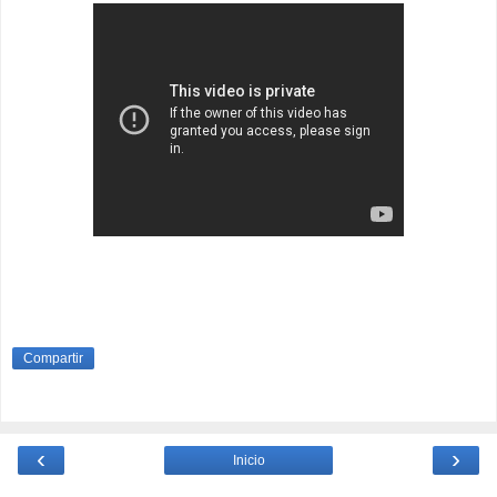
Compartir
‹
›
Inicio