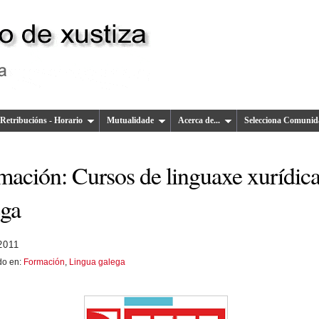
Retribucións - Horario
Mutualidade
Acerca de...
Selecciona Comunid
mación: Cursos de linguaxe xurídic
ega
 2011
do en:
Formación
,
Lingua galega