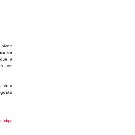
 niveis
ado en
 que a
ará nos
uinte á
agosto
r artigo