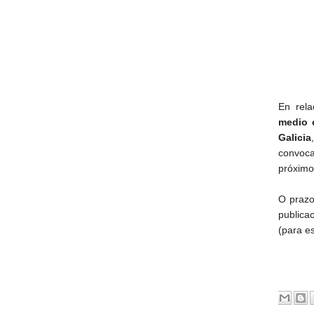
En rel
medio 
Galicia
convoca
próximo
O prazo
publica
(para e