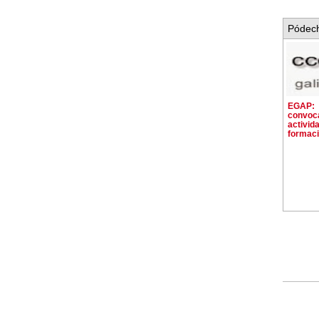
Pódech
EGAP:
convoca
activid
formaci