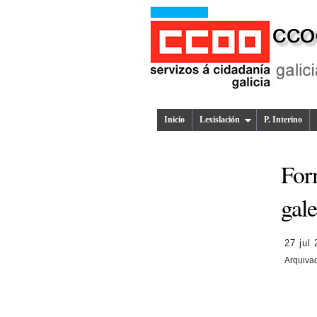
Inicio
Lexislación
P. Interino
For
gal
27 jul
Arquiva