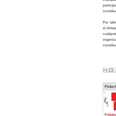
partici
constitu
Por últ
el Ante
cualqui
organiz
constitu
Pódech
Próxim