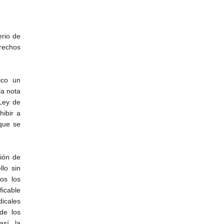
erio de
rechos
ico un
la nota
 Ley de
hibir a
 que se
nión de
lo sin
os los
ficable
icales
de los
así la