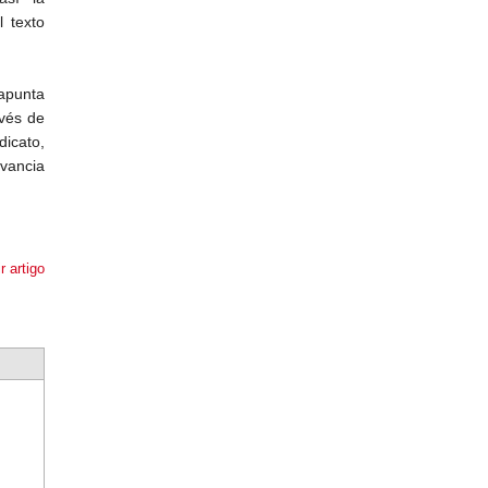
l texto
 apunta
avés de
dicato,
vancia
r artigo