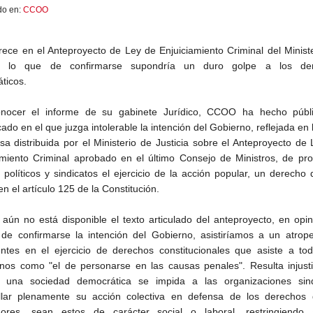
do en:
CCOO
rece en el Anteproyecto de Ley de Enjuiciamiento Criminal del Minist
ia, lo que de confirmarse supondría un duro golpe a los de
ticos.
onocer el informe de su gabinete Jurídico, CCOO ha hecho públ
do en el que juzga intolerable la intención del Gobierno, reflejada en 
sa distribuida por el Ministerio de Justicia sobre el Anteproyecto de
amiento Criminal aprobado en el último Consejo de Ministros, de pro
s políticos y sindicatos el ejercicio de la acción popular, un derecho
n el artículo 125 de la Constitución.
aún no está disponible el texto articulado del anteproyecto, en opi
e confirmarse la intención del Gobierno, asistiríamos a un atropel
ntes en el ejercicio de derechos constitucionales que asiste a tod
nos como "el de personarse en las causas penales". Resulta injusti
 una sociedad democrática se impida a las organizaciones sind
llar plenamente su acción colectiva en defensa de los derechos 
dores, sean estos de carácter social o laboral, restringiendo 