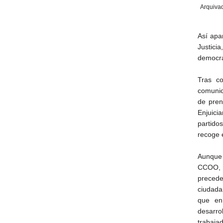
Arquiva
Así apa
Justic
democrá
Tras c
comunica
de pren
Enjuici
partido
recoge e
Aunque 
CCOO, d
precede
ciudada
que en
desarro
trabaja